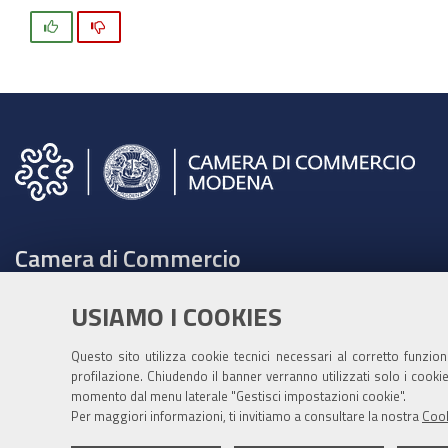
Si
No
Camera di Commercio
C.F. e Partita Iva 00675070361
USIAMO I COOKIES
Tel. 059208111 -
URP
Contabilità speciale Banca d'Italia:
Questo sito utilizza cookie tecnici necessari al corretto funzio
profilazione. Chiudendo il banner verranno utilizzati solo i cook
IT75Q 01000 04306 TU00 0001 3855
momento dal menu laterale "Gestisci impostazioni cookie".
Fatt. elettronica - Cod. univoco: XECKYI
Per maggiori informazioni, ti invitiamo a consultare la nostra
Cook