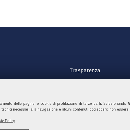
Trasparenza
Amministrazione traspare
Albo Camerale
namento delle pagine, e cookie di profilazione di terze parti. Selezionando
A
Pubblicità Legale
ie tecnici necessari alla navigazione e alcuni contenuti potrebbero non essere
Area riservata Amminist
ie Policy
.
Accesso riservato agli Ammi