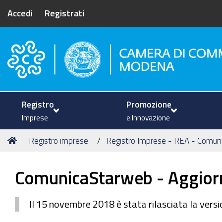
Accedi
Registrati
Camera di Commercio di Mode
Registro
Promozione
Imprese
e Innovazione
Tu
Home
Registro imprese
Registro Imprese - REA - Comun
sei
qui:
ComunicaStarweb - Aggio
Il 15 novembre 2018 è stata rilasciata la versi