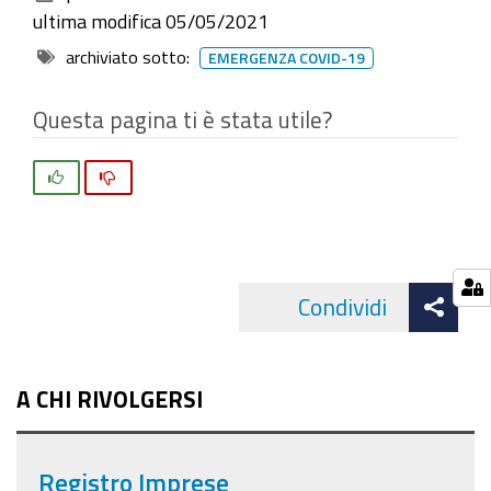
documento
ultima modifica
05/05/2021
archiviato sotto:
EMERGENZA COVID-19
Questa pagina ti è stata utile?
Si
No
Att
Condividi
Facebo
cond
A CHI RIVOLGERSI
Registro Imprese