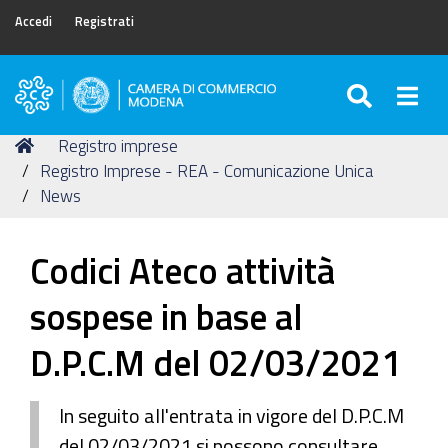
Accedi
Registrati
SEARC
Togg
Camera
di
Tu
Home
Registro imprese
Commercio
sei
Registro Imprese - REA - Comunicazione Unica
di
qui:
News
Modena
Codici Ateco attività
sospese in base al
D.P.C.M del 02/03/2021
In seguito all'entrata in vigore del D.P.C.M
del 02/03/2021 si possono consultare