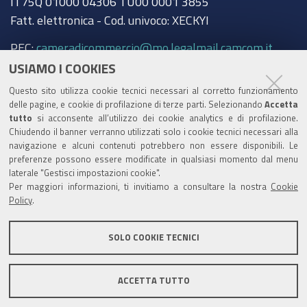
IT75Q 01000 04306 TU00 0001 3855
Fatt. elettronica - Cod. univoco: XECKYI
PEC:
cameradicommercio@mo.legalmail.camcom.it
USIAMO I COOKIES
Trasparenza
Questo sito utilizza cookie tecnici necessari al corretto funzionamento
Amministrazione trasparente
delle pagine, e cookie di profilazione di terze parti. Selezionando
Accetta
tutto
si acconsente all’utilizzo dei cookie analytics e di profilazione.
Albo Camerale
Chiudendo il banner verranno utilizzati solo i cookie tecnici necessari alla
navigazione e alcuni contenuti potrebbero non essere disponibili. Le
Pubblicità Legale
preferenze possono essere modificate in qualsiasi momento dal menu
laterale "Gestisci impostazioni cookie".
Area riservata Amministratori
Per maggiori informazioni, ti invitiamo a consultare la nostra
Cookie
Policy
.
Accesso riservato agli Amministratori dell'ente
SOLO COOKIE TECNICI
ACCETTA TUTTO
Informativa generale
Informative privacy
Accessibilità
Note legali