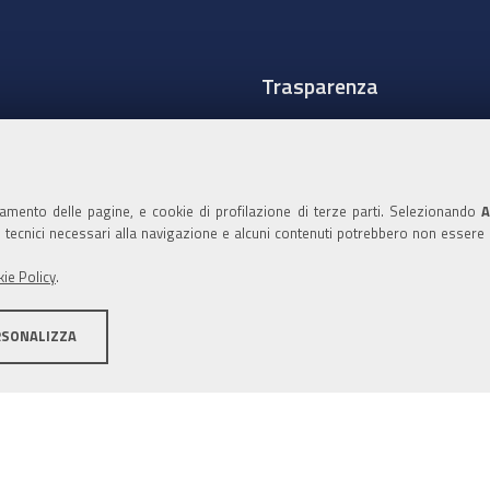
Trasparenza
Amministrazione traspare
Albo Camerale
namento delle pagine, e cookie di profilazione di terze parti. Selezionando
A
Pubblicità Legale
ie tecnici necessari alla navigazione e alcuni contenuti potrebbero non essere
Area riservata Amminist
ie Policy
.
Accesso riservato agli Ammi
RSONALIZZA
ità
Note legali
Informativa estesa sui cookie
Social