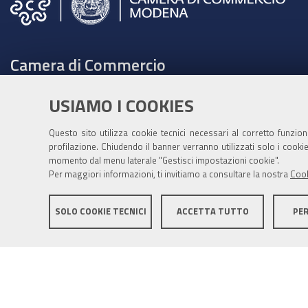
Camera di Commercio
C.F. e Partita Iva 00675070361
USIAMO I COOKIES
Tel. 059208111 -
URP
Contabilità speciale Banca d'Italia:
Questo sito utilizza cookie tecnici necessari al corretto funzio
profilazione. Chiudendo il banner verranno utilizzati solo i cook
IT75Q 01000 04306 TU00 0001 3855
momento dal menu laterale "Gestisci impostazioni cookie".
Fatt. elettronica - Cod. univoco: XECKYI
Per maggiori informazioni, ti invitiamo a consultare la nostra
Cook
PEC:
cameradicommercio@mo.legalmail.camcom.it
SOLO COOKIE TECNICI
ACCETTA TUTTO
PE
Informativa generale
Informative privacy
Accessibil