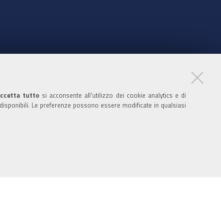
nte
ccetta tutto
si acconsente all’utilizzo dei cookie analytics e di
 disponibili. Le preferenze possono essere modificate in qualsiasi
ratori
nistratori dell'ente
 media policy