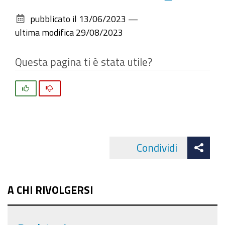
sul
pubblicato il
13/06/2023
—
documento
ultima modifica
29/08/2023
Questa pagina ti è stata utile?
Si
No
Att
Condividi
Facebo
cond
A CHI RIVOLGERSI