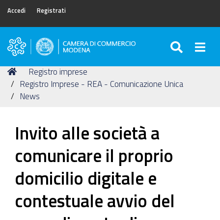
Accedi
Registrati
SEARC
Togg
Camera
di
Tu
Home
Registro imprese
Commercio
sei
Registro Imprese - REA - Comunicazione Unica
di
qui:
News
Modena
Invito alle società a
comunicare il proprio
domicilio digitale e
contestuale avvio del