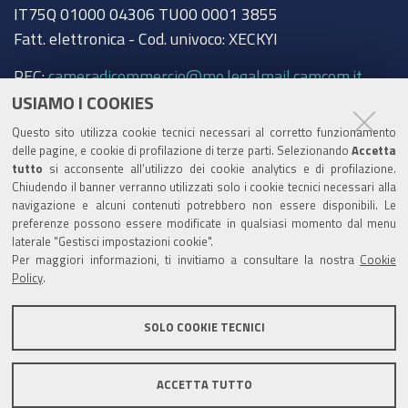
IT75Q 01000 04306 TU00 0001 3855
Fatt. elettronica - Cod. univoco: XECKYI
PEC:
cameradicommercio@mo.legalmail.camcom.it
USIAMO I COOKIES
Trasparenza
Questo sito utilizza cookie tecnici necessari al corretto funzionamento
Amministrazione trasparente
delle pagine, e cookie di profilazione di terze parti. Selezionando
Accetta
tutto
si acconsente all’utilizzo dei cookie analytics e di profilazione.
Albo Camerale
Chiudendo il banner verranno utilizzati solo i cookie tecnici necessari alla
navigazione e alcuni contenuti potrebbero non essere disponibili. Le
Pubblicità Legale
preferenze possono essere modificate in qualsiasi momento dal menu
laterale "Gestisci impostazioni cookie".
Area riservata Amministratori
Per maggiori informazioni, ti invitiamo a consultare la nostra
Cookie
Policy
.
Accesso riservato agli Amministratori dell'ente
SOLO COOKIE TECNICI
ACCETTA TUTTO
Informativa generale
Informative privacy