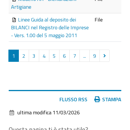
Artigiane
Linee Guida al deposito dei
File
BILANCI nel Registro delle Imprese
- Vers. 1.00 del 5 maggio 2011
Successivi
1
2
3
4
5
6
7
...
9
20
elementi
Azioni
FLUSSO RSS
STAMPA
sul
ultima modifica
11/03/2026
documento
Questa pagina ti è stata utile?