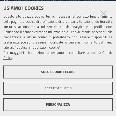
PEC:
cameradicommercio@mo.legalmail.camcom.it
USIAMO I COOKIES
Trasparenza
Questo sito utilizza cookie tecnici necessari al corretto funzionamento
Amministrazione trasparente
delle pagine, e cookie di profilazione di terze parti. Selezionando
Accetta
tutto
si acconsente all’utilizzo dei cookie analytics e di profilazione.
Albo Camerale
Chiudendo il banner verranno utilizzati solo i cookie tecnici necessari alla
navigazione e alcuni contenuti potrebbero non essere disponibili. Le
Pubblicità Legale
preferenze possono essere modificate in qualsiasi momento dal menu
laterale "Gestisci impostazioni cookie".
Area riservata Amministratori
Per maggiori informazioni, ti invitiamo a consultare la nostra
Cookie
Policy
.
Accesso riservato agli Amministratori dell'ente
SOLO COOKIE TECNICI
ACCETTA TUTTO
Informativa generale
Informative privacy
Accessibilità
Note legali
PERSONALIZZA
Informativa estesa sui cookie
Social media policy