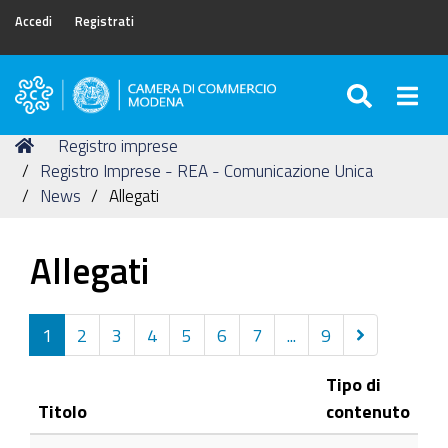
Accedi
Registrati
SEARC
Togg
Camera
di
Tu
Home
Registro imprese
Commercio
sei
Registro Imprese - REA - Comunicazione Unica
di
qui:
News
Allegati
Modena
Allegati
Successivi
1
2
3
4
5
6
7
...
9
20
Tipo di
elementi
Titolo
contenuto