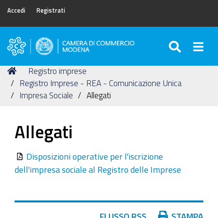
Accedi
Registrati
SEARC
Togg
Camera
di
Tu
Home
Registro imprese
Commercio
sei
Registro Imprese - REA - Comunicazione Unica
di
qui:
Impresa Sociale
Allegati
Modena
Allegati
Disposizioni operative per l'iscrizione
dell'impresa sociale al Registro delle Imprese
Azioni
FLUSSO RSS
STAMPA