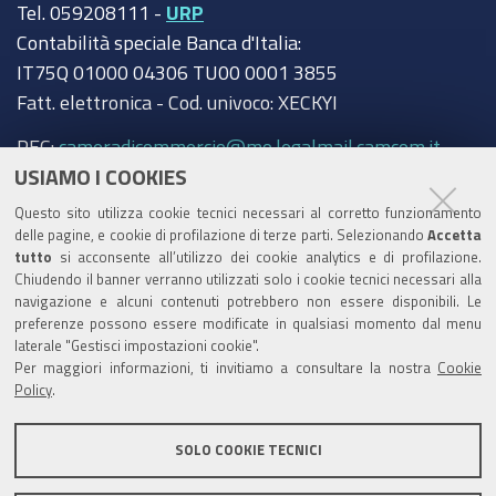
Tel. 059208111 -
URP
Contabilità speciale Banca d'Italia:
IT75Q 01000 04306 TU00 0001 3855
Fatt. elettronica - Cod. univoco: XECKYI
PEC:
cameradicommercio@mo.legalmail.camcom.it
USIAMO I COOKIES
Trasparenza
Questo sito utilizza cookie tecnici necessari al corretto funzionamento
Amministrazione trasparente
delle pagine, e cookie di profilazione di terze parti. Selezionando
Accetta
tutto
si acconsente all’utilizzo dei cookie analytics e di profilazione.
Albo Camerale
Chiudendo il banner verranno utilizzati solo i cookie tecnici necessari alla
navigazione e alcuni contenuti potrebbero non essere disponibili. Le
Pubblicità Legale
preferenze possono essere modificate in qualsiasi momento dal menu
laterale "Gestisci impostazioni cookie".
Area riservata Amministratori
Per maggiori informazioni, ti invitiamo a consultare la nostra
Cookie
Policy
.
Accesso riservato agli Amministratori dell'ente
SOLO COOKIE TECNICI