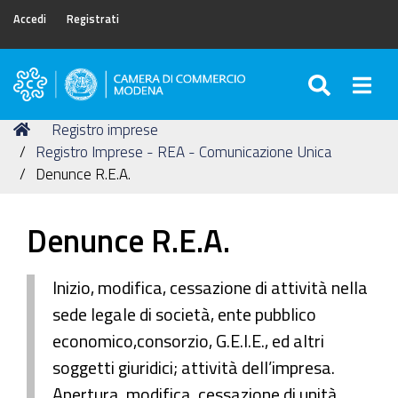
Accedi
Registrati
SEARC
Togg
Camera
di
Tu
Home
Registro imprese
Commercio
sei
Registro Imprese - REA - Comunicazione Unica
di
qui:
Denunce R.E.A.
Modena
Denunce R.E.A.
Inizio, modifica, cessazione di attività nella
sede legale di società, ente pubblico
economico,consorzio, G.E.I.E., ed altri
soggetti giuridici; attività dell’impresa.
Apertura, modifica, cessazione di unità