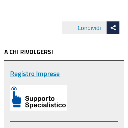
Att
Condividi
Facebo
cond
A CHI RIVOLGERSI
Registro Imprese