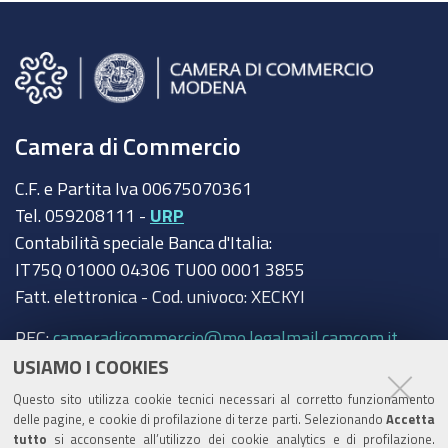
Camera di Commercio
C.F. e Partita Iva 00675070361
Tel. 059208111 -
URP
Contabilità speciale Banca d'Italia:
IT75Q 01000 04306 TU00 0001 3855
Fatt. elettronica - Cod. univoco: XECKYI
PEC:
cameradicommercio@mo.legalmail.camcom.it
USIAMO I COOKIES
Trasparenza
Questo sito utilizza cookie tecnici necessari al corretto funzionamento
Amministrazione trasparente
delle pagine, e cookie di profilazione di terze parti. Selezionando
Accetta
tutto
si acconsente all’utilizzo dei cookie analytics e di profilazione.