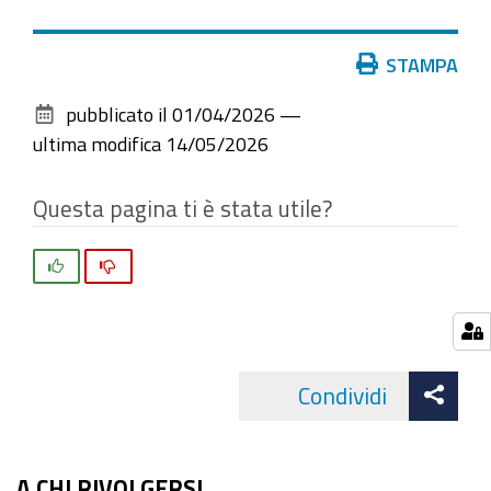
Azioni
STAMPA
sul
pubblicato il
01/04/2026
—
documento
ultima modifica
14/05/2026
Questa pagina ti è stata utile?
Si
No
Att
Condividi
Facebo
cond
A CHI RIVOLGERSI