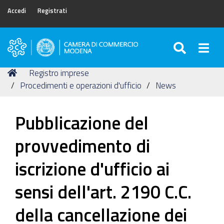
Accedi
Registrati
SEARC
Togg
Camera
di
Tu
Home
Registro imprese
Commercio
sei
Procedimenti e operazioni d'ufficio
News
di
qui:
Modena
Pubblicazione del
provvedimento di
iscrizione d'ufficio ai
sensi dell'art. 2190 C.C.
della cancellazione dei