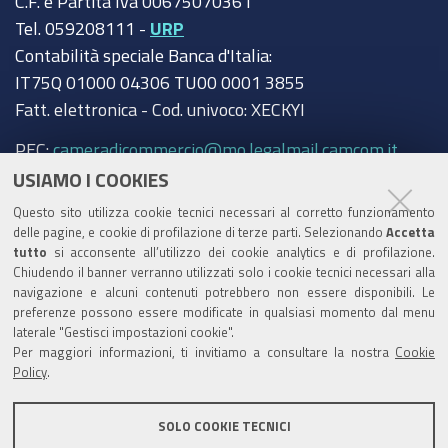
C.F. e Partita Iva 00675070361
Tel. 059208111 -
URP
Contabilità speciale Banca d'Italia:
IT75Q 01000 04306 TU00 0001 3855
Fatt. elettronica - Cod. univoco: XECKYI
PEC:
cameradicommercio@mo.legalmail.camcom.it
USIAMO I COOKIES
Trasparenza
Questo sito utilizza cookie tecnici necessari al corretto funzionamento
Amministrazione trasparente
delle pagine, e cookie di profilazione di terze parti. Selezionando
Accetta
tutto
si acconsente all’utilizzo dei cookie analytics e di profilazione.
Albo Camerale
Chiudendo il banner verranno utilizzati solo i cookie tecnici necessari alla
navigazione e alcuni contenuti potrebbero non essere disponibili. Le
Pubblicità Legale
preferenze possono essere modificate in qualsiasi momento dal menu
laterale "Gestisci impostazioni cookie".
Area riservata Amministratori
Per maggiori informazioni, ti invitiamo a consultare la nostra
Cookie
Policy
.
Accesso riservato agli Amministratori dell'ente
SOLO COOKIE TECNICI