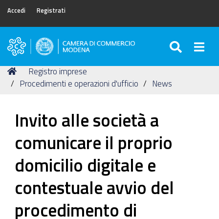
Accedi
Registrati
SEARC
Togg
Camera
di
Tu
Home
Registro imprese
Commercio
sei
Procedimenti e operazioni d'ufficio
News
di
qui:
Modena
Invito alle società a
comunicare il proprio
domicilio digitale e
contestuale avvio del
procedimento di