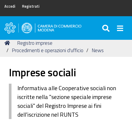
Accedi
Registrati
SEARC
Togg
Camera
di
Tu
Home
Registro imprese
Commercio
sei
Procedimenti e operazioni d'ufficio
News
di
qui:
Modena
Imprese sociali
Informativa alle Cooperative sociali non
iscritte nella "sezione speciale imprese
sociali" del Registro Imprese ai fini
dell'iscrizione nel RUNTS