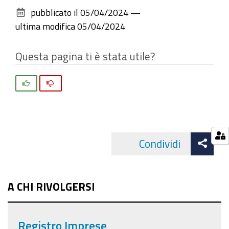
sul
pubblicato il
05/04/2024
—
documento
ultima modifica
05/04/2024
Questa pagina ti è stata utile?
Si
No
Att
Condividi
Facebo
cond
A CHI RIVOLGERSI
Registro Imprese