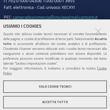
IT75Q 01000 04306 TU00 0001 3855
Fatt. elettronica - Cod. univoco: XECKYI
PEC:
cameradicommercio@mo.legalmail.camcom.it
USIAMO I COOKIES
Trasparenza
Questo sito utilizza cookie tecnici necessari al corretto funzionamento
Amministrazione trasparente
delle pagine, e cookie di profilazione di terze parti. Selezionando
Accetta
tutto
si acconsente all’utilizzo dei cookie analytics e di profilazione.
Albo Camerale
Chiudendo il banner verranno utilizzati solo i cookie tecnici necessari alla
navigazione e alcuni contenuti potrebbero non essere disponibili. Le
Pubblicità Legale
preferenze possono essere modificate in qualsiasi momento dal menu
laterale "Gestisci impostazioni cookie".
Area riservata Amministratori
Per maggiori informazioni, ti invitiamo a consultare la nostra
Cookie
Policy
.
Accesso riservato agli Amministratori dell'ente
SOLO COOKIE TECNICI
Informativa generale
Informative privacy
ACCETTA TUTTO
Accessibilità
Note legali