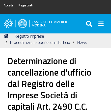
Accedi
Registrati
SEARC
Togg
Camera
di
Tu
Home
Registro imprese
Commercio
sei
Procedimenti e operazioni d'ufficio
News
di
qui:
Modena
Determinazione di
cancellazione d'ufficio
dal Registro delle
Imprese Società di
capitali Art. 2490 C.C.