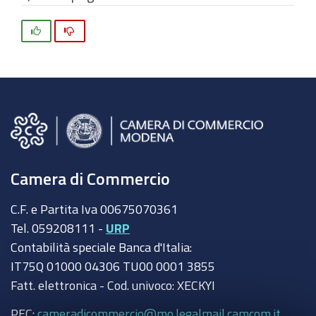
Si
No
Camera di Commercio
C.F. e Partita Iva 00675070361
Tel. 059208111 -
URP
Contabilità speciale Banca d'Italia:
IT75Q 01000 04306 TU00 0001 3855
Fatt. elettronica - Cod. univoco: XECKYI
PEC:
cameradicommercio@mo.legalmail.camcom.it