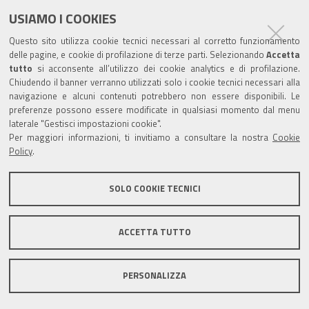
USIAMO I COOKIES
Trasparenza
Questo sito utilizza cookie tecnici necessari al corretto funzionamento
Amministrazione trasparente
delle pagine, e cookie di profilazione di terze parti. Selezionando
Accetta
tutto
si acconsente all’utilizzo dei cookie analytics e di profilazione.
Albo Camerale
Chiudendo il banner verranno utilizzati solo i cookie tecnici necessari alla
navigazione e alcuni contenuti potrebbero non essere disponibili. Le
Pubblicità Legale
preferenze possono essere modificate in qualsiasi momento dal menu
laterale "Gestisci impostazioni cookie".
Area riservata Amministratori
Per maggiori informazioni, ti invitiamo a consultare la nostra
Cookie
Policy
.
Accesso riservato agli Amministratori dell'ente
SOLO COOKIE TECNICI
ACCETTA TUTTO
Informativa generale
Informative privacy
Accessibilità
Note legali
PERSONALIZZA
Informativa estesa sui cookie
Social media policy