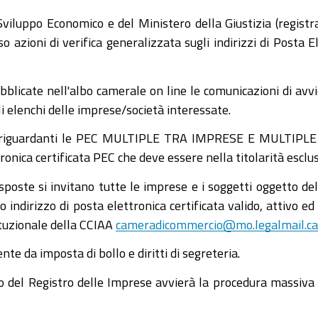
iluppo Economico e del Ministero della Giustizia (registrat
 azioni di verifica generalizzata sugli indirizzi di Posta El
blicate nell'albo camerale on line le comunicazioni di avv
i elenchi delle imprese/società interessate.
i riguardanti le PEC MULTIPLE TRA IMPRESE E MULTIPLE D
tronica certificata PEC che deve essere nella titolarità escl
 esposte si invitano tutte le imprese e i soggetti oggetto 
ovo indirizzo di posta elettronica certificata valido, attivo 
ituzionale della CCIAA
cameradicommercio@mo.legalmail.ca
te da imposta di bollo e diritti di segreteria.
cio del Registro delle Imprese avvierà la procedura massiva e 