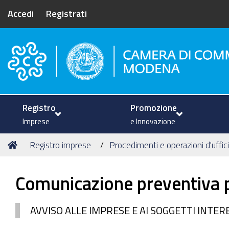
Accedi
Registrati
Camera di Commercio di Mode
Registro
Promozione
Imprese
e Innovazione
Tu
Home
Registro imprese
Procedimenti e operazioni d'uffic
sei
qui:
Comunicazione preventiva p
AVVISO ALLE IMPRESE E AI SOGGETTI INTER