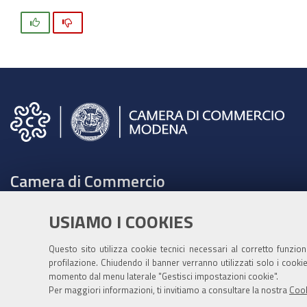
Si
No
Camera di Commercio
C.F. e Partita Iva 00675070361
USIAMO I COOKIES
Tel. 059208111 -
URP
Contabilità speciale Banca d'Italia:
Questo sito utilizza cookie tecnici necessari al corretto funzio
profilazione. Chiudendo il banner verranno utilizzati solo i cook
IT75Q 01000 04306 TU00 0001 3855
momento dal menu laterale "Gestisci impostazioni cookie".
Fatt. elettronica - Cod. univoco: XECKYI
Per maggiori informazioni, ti invitiamo a consultare la nostra
Cook