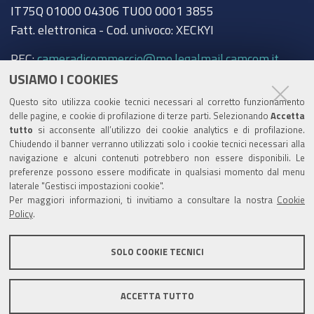
IT75Q 01000 04306 TU00 0001 3855
Fatt. elettronica - Cod. univoco: XECKYI
PEC:
cameradicommercio@mo.legalmail.camcom.it
USIAMO I COOKIES
Trasparenza
Questo sito utilizza cookie tecnici necessari al corretto funzionamento
Amministrazione trasparente
delle pagine, e cookie di profilazione di terze parti. Selezionando
Accetta
tutto
si acconsente all’utilizzo dei cookie analytics e di profilazione.
Albo Camerale
Chiudendo il banner verranno utilizzati solo i cookie tecnici necessari alla
navigazione e alcuni contenuti potrebbero non essere disponibili. Le
Pubblicità Legale
preferenze possono essere modificate in qualsiasi momento dal menu
laterale "Gestisci impostazioni cookie".
Area riservata Amministratori
Per maggiori informazioni, ti invitiamo a consultare la nostra
Cookie
Policy
.
Accesso riservato agli Amministratori dell'ente
SOLO COOKIE TECNICI
ACCETTA TUTTO
Informativa generale
Informative privacy