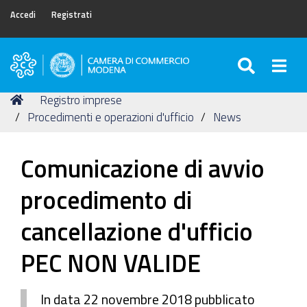
Accedi
Registrati
SEARC
Togg
Camera
di
Tu
Home
Registro imprese
Commercio
sei
Procedimenti e operazioni d'ufficio
News
di
qui:
Modena
Comunicazione di avvio
procedimento di
cancellazione d'ufficio
PEC NON VALIDE
In data 22 novembre 2018 pubblicato