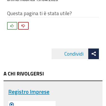
Questa pagina ti è stata utile?
Si
No
Att
Condividi
Facebo
cond
A CHI RIVOLGERSI
Registro Imprese