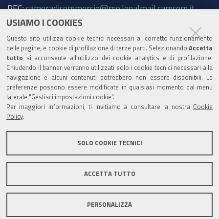
PEC:
cameradicommercio@mo.legalmail.camcom.it
USIAMO I COOKIES
Trasparenza
Questo sito utilizza cookie tecnici necessari al corretto funzionamento
Amministrazione trasparente
delle pagine, e cookie di profilazione di terze parti. Selezionando
Accetta
tutto
si acconsente all’utilizzo dei cookie analytics e di profilazione.
Albo Camerale
Chiudendo il banner verranno utilizzati solo i cookie tecnici necessari alla
navigazione e alcuni contenuti potrebbero non essere disponibili. Le
Pubblicità Legale
preferenze possono essere modificate in qualsiasi momento dal menu
laterale "Gestisci impostazioni cookie".
Area riservata Amministratori
Per maggiori informazioni, ti invitiamo a consultare la nostra
Cookie
Policy
.
Accesso riservato agli Amministratori dell'ente
SOLO COOKIE TECNICI
ACCETTA TUTTO
Informativa generale
Informative privacy
Accessibilità
Note legali
PERSONALIZZA
Informativa estesa sui cookie
Social media policy