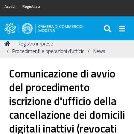
Accedi
Registrati
SEARC
Togg
Camera
di
Tu
Home
Registro imprese
Commercio
sei
Procedimenti e operazioni d'ufficio
News
di
qui:
Modena
Comunicazione di avvio
del procedimento
iscrizione d'ufficio della
cancellazione dei domicili
digitali inattivi (revocati