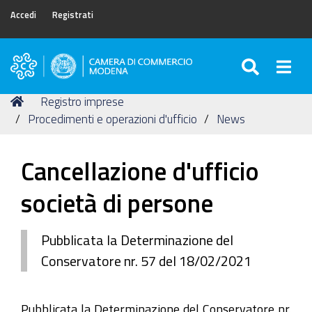
Accedi
Registrati
SEARC
Togg
Camera
di
Tu
Home
Registro imprese
Commercio
sei
Procedimenti e operazioni d'ufficio
News
di
qui:
Modena
Cancellazione d'ufficio
società di persone
Pubblicata la Determinazione del
Conservatore nr. 57 del 18/02/2021
Pubblicata la Determinazione del Conservatore nr.