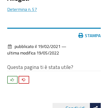
Determina n. 57
Azioni
STAMPA
sul
pubblicato il
19/02/2021
—
documento
ultima modifica
19/05/2022
Questa pagina ti è stata utile?
Si
No
Att