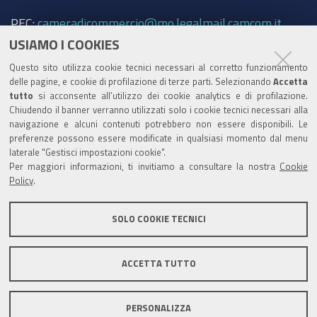
PEC:
cameradicommercio@mo.legalmail.camcom.it
USIAMO I COOKIES
Trasparenza
Questo sito utilizza cookie tecnici necessari al corretto funzionamento
Amministrazione trasparente
delle pagine, e cookie di profilazione di terze parti. Selezionando
Accetta
tutto
si acconsente all’utilizzo dei cookie analytics e di profilazione.
Albo Camerale
Chiudendo il banner verranno utilizzati solo i cookie tecnici necessari alla
navigazione e alcuni contenuti potrebbero non essere disponibili. Le
Pubblicità Legale
preferenze possono essere modificate in qualsiasi momento dal menu
laterale "Gestisci impostazioni cookie".
Area riservata Amministratori
Per maggiori informazioni, ti invitiamo a consultare la nostra
Cookie
Policy
.
Accesso riservato agli Amministratori dell'ente
SOLO COOKIE TECNICI
ACCETTA TUTTO
Informativa generale
Informative privacy
Accessibilità
Note legali
PERSONALIZZA
Informativa estesa sui cookie
Social media policy