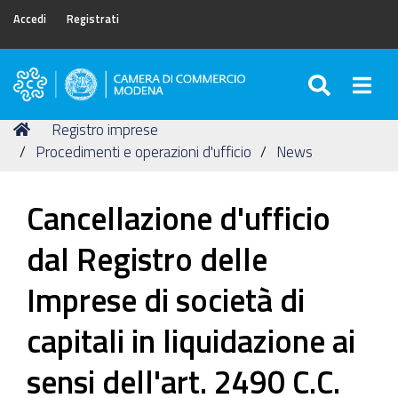
Accedi
Registrati
SEARC
Togg
Camera
di
Tu
Home
Registro imprese
Commercio
sei
Procedimenti e operazioni d'ufficio
News
di
qui:
Modena
Cancellazione d'ufficio
dal Registro delle
Imprese di società di
capitali in liquidazione ai
sensi dell'art. 2490 C.C.