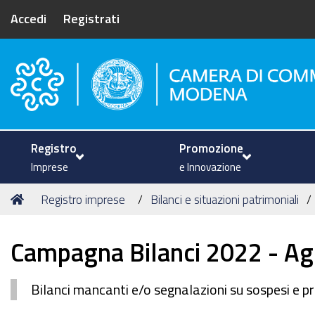
Accedi
Registrati
Camera di Commercio di Mode
Registro
Promozione
Imprese
e Innovazione
Tu
Home
Registro imprese
Bilanci e situazioni patrimoniali
sei
qui:
Campagna Bilanci 2022 - A
Bilanci mancanti e/o segnalazioni su sospesi e p