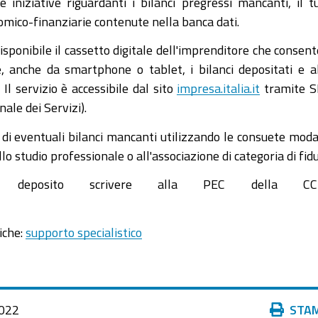
e iniziative riguardanti i bilanci pregressi mancanti, il t
nomico-finanziarie contenute nella banca dati.
 disponibile il cassetto digitale dell'imprenditore che consent
, anche da smartphone o tablet, i bilanci depositati e a
Il servizio è accessibile dal sito
impresa.italia.it
tramite S
ale dei Servizi).
 di eventuali bilanci mancanti utilizzando le consuete moda
lo studio professionale o all'associazione di categoria di fidu
to deposito scrivere alla PEC della CC
iche:
supporto specialistico
Azioni
022
STA