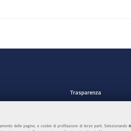
sul
documento
Trasparenza
Amministrazione traspare
Albo Camerale
namento delle pagine, e cookie di profilazione di terze parti. Selezionando
A
Pubblicità Legale