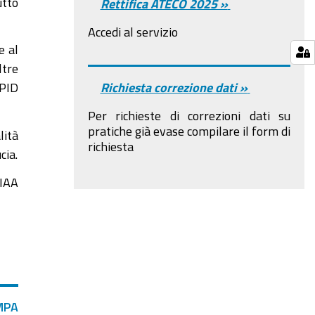
utto
Rettifica ATECO 2025 »
Accedi al servizio
e al
ltre
PID
Richiesta correzione dati »
Per richieste di correzioni dati su
pratiche già evase compilare il form di
lità
richiesta
cia.
IAA
MPA