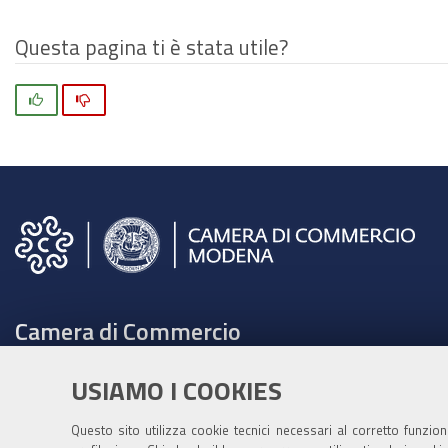
Questa pagina ti è stata utile?
Si
No
Camera di Commercio
C.F. e Partita Iva 00675070361
USIAMO I COOKIES
Tel. 059208111 -
URP
Contabilità speciale Banca d'Italia:
Questo sito utilizza cookie tecnici necessari al corretto funzio