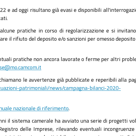
2 e ad oggi risultano già evasi e disponibili all'interrogaz
ati.
 alcune pratiche in corso di regolarizzazione e si invitano
tare il rifiuto del deposito e/o sanzioni per omesso deposito
entuali pratiche non ancora lavorate o ferme per altri probl
rese@mo.camcom.it
 richiamano le avvertenze già pubblicate e reperibili alla pa
ituazioni-patrimoniali/news/campagna-bilanci-2020-
uale nazionale di riferimento
.
ni il sistema camerale ha avviato una serie di progetti vol
 Registro delle Imprese, rilevando eventuali incongruenze