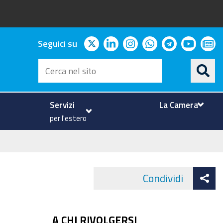
twitter
linkedin
instagram
whatsapp
telegram
youtu
ne
Seguici su
Cerca
nel
sito
Servizi
La Camera
per l'estero
At
Condividi
Face
co
A CHI RIVOLGERSI