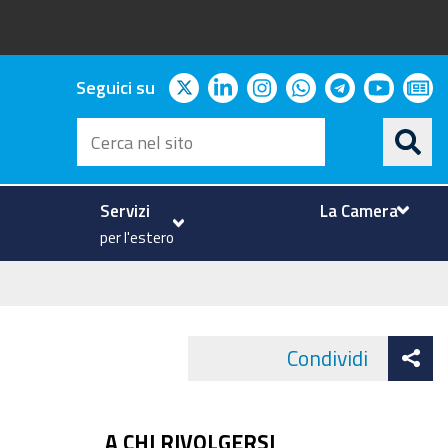
twitter
linkedin
instagram
whatsapp
telegram
youtu
ne
Seguici su
Cerca
nel
sito
Servizi
La Camera
per l'estero
At
Condividi
Face
co
A CHI RIVOLGERSI