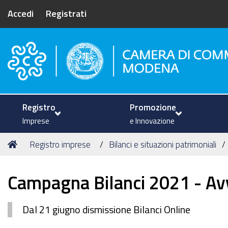
Accedi
Registrati
Camera di Commercio di Mode
Registro
Promozione
Imprese
e Innovazione
Tu
Home
Registro imprese
Bilanci e situazioni patrimoniali
sei
qui:
Campagna Bilanci 2021 - Av
Dal 21 giugno dismissione Bilanci Online