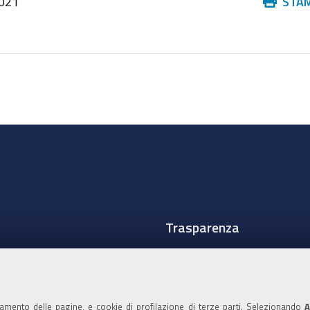
Azioni
021
STA
sul
documento
Trasparenza
Amministrazione traspare
Albo Camerale
namento delle pagine, e cookie di profilazione di terze parti. Selezionando
A