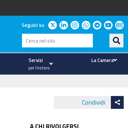
twitter
linkedin
instagram
whatsapp
telegram
youtu
ne
Seguici su
Cerca
nel
sito
Servizi
La Camera
per l'estero
At
Condividi
Face
co
A CHI RIVOLGERSI