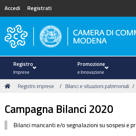
Accedi
Registrati
Camera di Commercio di Mode
Registro
Promozione
Imprese
e Innovazione
Tu
Home
Registro imprese
Bilanci e situazioni patrimoniali
sei
qui:
Campagna Bilanci 2020
Bilanci mancanti e/o segnalazioni su sospesi e p