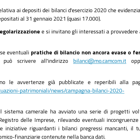
ativa ai depositi dei bilanci d'esercizio 2020 che evidenzi
epositati al 31 gennaio 2021 (quasi 17.000).
 regolarizzazione
e si invitano gli interessati a provvedere 
ese eventuali
pratiche di bilancio non ancora evase o f
 può scrivere all'indirizzo
bilanci@mo.camcom.it
opp
no le avvertenze già pubblicate e reperibili alla pa
ituazioni-patrimoniali/news/campagna-bilanci-2020-
il sistema camerale ha avviato una serie di progetti vol
 Registro delle Imprese, rilevando eventuali incongruenze
e iniziative riguardanti i bilanci pregressi mancanti, il t
nomico-finanziarie contenute nella banca dati.