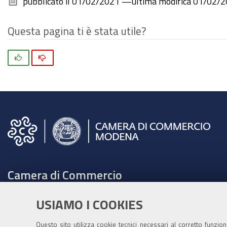
pubblicato il
01/02/2021
—
ultima modifica
01/02/2
Questa pagina ti è stata utile?
Si
No
Camera di Commercio
C.F. e Partita Iva 00675070361
USIAMO I COOKIES
Tel. 059208111 -
URP
Contabilità speciale Banca d'Italia:
Questo sito utilizza cookie tecnici necessari al corretto funzio