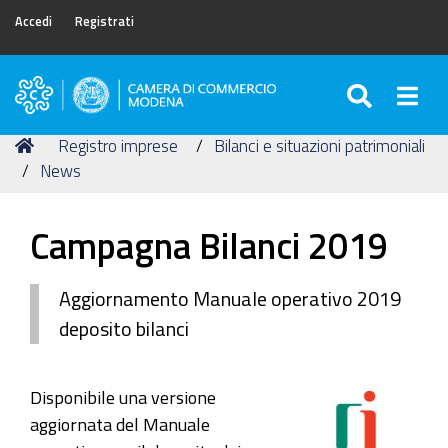
Accedi
Registrati
SEARC
Togg
Camera
di
Tu
Home
Registro imprese
Bilanci e situazioni patrimoniali
Commercio
sei
News
di
qui:
Modena
Campagna Bilanci 2019
Aggiornamento Manuale operativo 2019
deposito bilanci
Disponibile una versione
aggiornata del Manuale