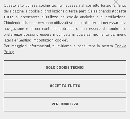
Questo sito utilizza cookie tecnici necessari al corretto funzionamento
Amministrazione trasparente
delle pagine, e cookie di profilazione di terze parti. Selezionando
Accetta
tutto
si acconsente all’utilizzo dei cookie analytics e di profilazione.
Albo Camerale
Chiudendo il banner verranno utilizzati solo i cookie tecnici necessari alla
navigazione e alcuni contenuti potrebbero non essere disponibili. Le
Pubblicità Legale
preferenze possono essere modificate in qualsiasi momento dal menu
laterale "Gestisci impostazioni cookie".
Area riservata Amministratori
Per maggiori informazioni, ti invitiamo a consultare la nostra
Cookie
Policy
.
Accesso riservato agli Amministratori dell'ente
SOLO COOKIE TECNICI
ACCETTA TUTTO
Informativa generale
Informative privacy
Accessibilità
Note legali
PERSONALIZZA
Informativa estesa sui cookie
Social media policy