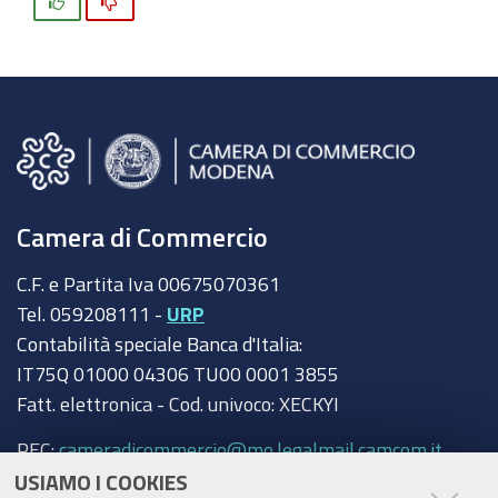
Si
No
Camera di Commercio
C.F. e Partita Iva 00675070361
Tel. 059208111 -
URP
Contabilità speciale Banca d'Italia:
IT75Q 01000 04306 TU00 0001 3855
Fatt. elettronica - Cod. univoco: XECKYI
PEC:
cameradicommercio@mo.legalmail.camcom.it
USIAMO I COOKIES
Trasparenza