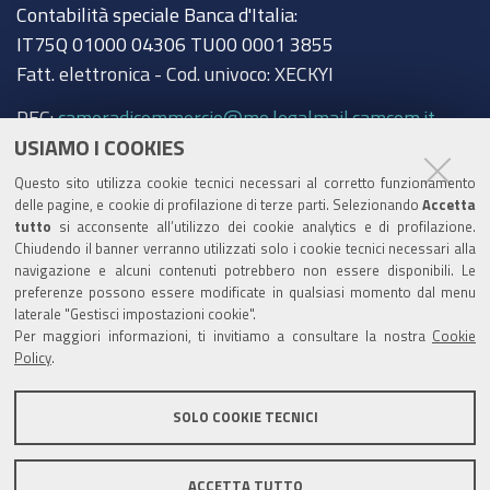
Contabilità speciale Banca d'Italia:
IT75Q 01000 04306 TU00 0001 3855
Fatt. elettronica - Cod. univoco: XECKYI
PEC:
cameradicommercio@mo.legalmail.camcom.it
USIAMO I COOKIES
Trasparenza
Questo sito utilizza cookie tecnici necessari al corretto funzionamento
Amministrazione trasparente
delle pagine, e cookie di profilazione di terze parti. Selezionando
Accetta
tutto
si acconsente all’utilizzo dei cookie analytics e di profilazione.
Albo Camerale
Chiudendo il banner verranno utilizzati solo i cookie tecnici necessari alla
navigazione e alcuni contenuti potrebbero non essere disponibili. Le
Pubblicità Legale
preferenze possono essere modificate in qualsiasi momento dal menu
laterale "Gestisci impostazioni cookie".
Area riservata Amministratori
Per maggiori informazioni, ti invitiamo a consultare la nostra
Cookie
Policy
.
Accesso riservato agli Amministratori dell'ente
SOLO COOKIE TECNICI
ACCETTA TUTTO