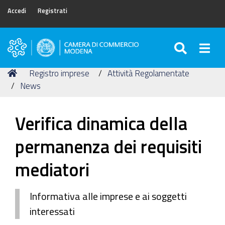
Accedi
Registrati
SEARC
Togg
Camera
di
Tu
Home
Registro imprese
Attività Regolamentate
Commercio
sei
News
di
qui:
Modena
Verifica dinamica della
permanenza dei requisiti
mediatori
Informativa alle imprese e ai soggetti
interessati