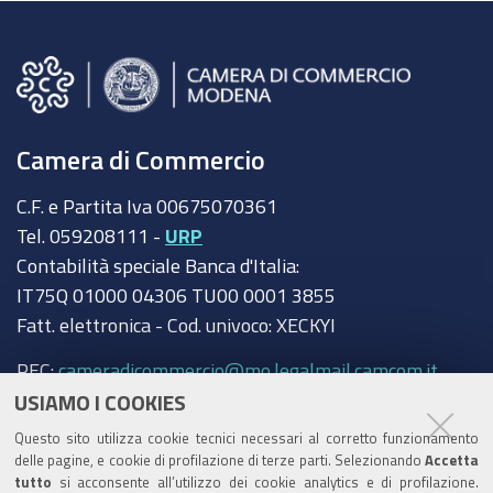
Camera di Commercio
C.F. e Partita Iva 00675070361
Tel. 059208111 -
URP
Contabilità speciale Banca d'Italia:
IT75Q 01000 04306 TU00 0001 3855
Fatt. elettronica - Cod. univoco: XECKYI
PEC:
cameradicommercio@mo.legalmail.camcom.it
USIAMO I COOKIES
Trasparenza
Questo sito utilizza cookie tecnici necessari al corretto funzionamento
Amministrazione trasparente
delle pagine, e cookie di profilazione di terze parti. Selezionando
Accetta
tutto
si acconsente all’utilizzo dei cookie analytics e di profilazione.