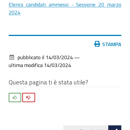
Elenco candidati ammessi - Sessione 20 marzo
2024
Azioni
STAMPA
sul
pubblicato il
14/03/2024
—
documento
ultima modifica
14/03/2024
Questa pagina ti è stata utile?
Si
No
Att