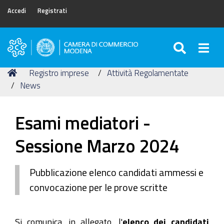
Accedi
Registrati
SEARC
Togg
Camera
di
Tu
Home
Registro imprese
Attività Regolamentate
Commercio
sei
News
di
qui:
Modena
Esami mediatori -
Sessione Marzo 2024
Pubblicazione elenco candidati ammessi e
convocazione per le prove scritte
Si comunica, in allegato, l'
elenco dei candidati