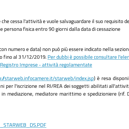
he cessa l'attività e vuole salvaguardare il suo requisito d
e persona fisica entro 90 giorni dalla data di cessazione
on numero e data) non può più essere indicato nella sezio
lo fino al 31/12/2019.
Per dubbi è possibile consultare l'ele
ne Registro Imprese - attività regolamentate
p://starweb.infocamere.it/starweb/index.jsp
) è resa disponi
 per l'iscrizione nel RI/REA dei soggetti abilitati all'attivit
in mediazione, mediatore marittimo e spedizioniere (rif. D
UIDA_STARWEB_DS.PDF