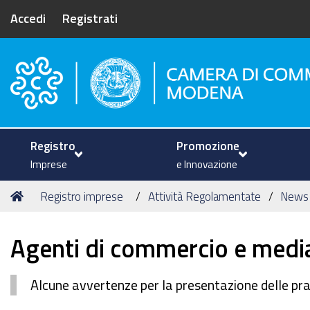
Accedi
Registrati
Camera di Commercio di Mode
Registro
Promozione
Imprese
e Innovazione
Tu
Home
Registro imprese
Attività Regolamentate
News
sei
qui:
Agenti di commercio e media
Alcune avvertenze per la presentazione delle pra