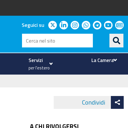
twitter
linkedin
instagram
whatsapp
telegram
youtu
ne
Seguici su
Cerca
nel
sito
Servizi
La Camera
per l'estero
At
Condividi
Face
co
A CHI RIVOLGERSI