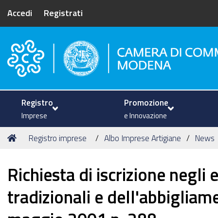
Accedi
Registrati
Camera di Commercio di Mode
Registro
Promozione
Imprese
e Innovazione
Tu
Home
Registro imprese
Albo Imprese Artigiane
News
sei
qui:
Richiesta di iscrizione negli e
tradizionali e dell'abbigliam