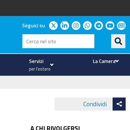
twitter
linkedin
instagram
whatsapp
telegram
youtu
ne
Seguici su
Cerca
nel
sito
Servizi
La Camera
per l'estero
At
Condividi
Face
co
A CHI RIVOLGERSI