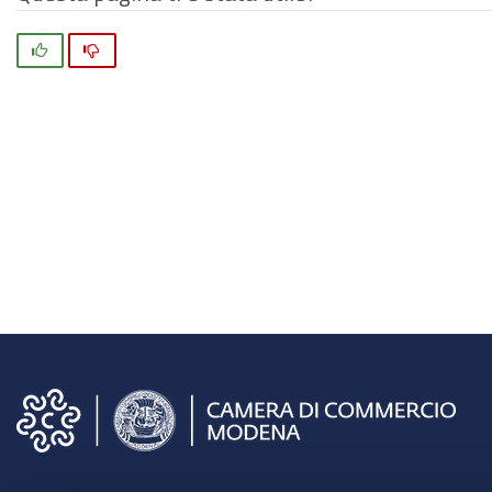
Si
No