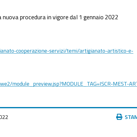
 la nuova procedura in vigore dal 1 gennaio 2022
gianato-cooperazione-servizi/temi/artigianato-artistico-e-
s.it/rwe2/module_preview.jsp?MODULE_TAG=ISCR-MEST-AR
Azioni
022
STA
sul
documento