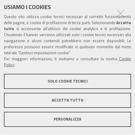
USIAMO I COOKIES
Trasparenza
Questo sito utilizza cookie tecnici necessari al corretto funzionamento
Amministrazione trasparente
delle pagine, e cookie di profilazione di terze parti. Selezionando
Accetta
tutto
si acconsente all’utilizzo dei cookie analytics e di profilazione.
Albo Camerale
Chiudendo il banner verranno utilizzati solo i cookie tecnici necessari alla
navigazione e alcuni contenuti potrebbero non essere disponibili. Le
Pubblicità Legale
preferenze possono essere modificate in qualsiasi momento dal menu
laterale "Gestisci impostazioni cookie".
Area riservata Amministratori
Per maggiori informazioni, ti invitiamo a consultare la nostra
Cookie
Policy
.
Accesso riservato agli Amministratori dell'ente
SOLO COOKIE TECNICI
ACCETTA TUTTO
Informativa generale
Informative privacy
Accessibilità
Note legali
PERSONALIZZA
Informativa estesa sui cookie
Social media policy