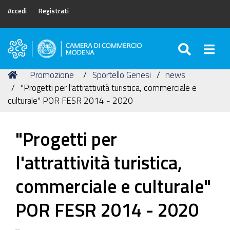
Accedi
Registrati
SEARC
Togg
Camera
di
Tu
Home
Promozione
Sportello Genesi
news
Commercio
sei
"Progetti per l'attrattività turistica, commerciale e
di
qui:
culturale" POR FESR 2014 - 2020
Modena
"Progetti per
l'attrattività turistica,
commerciale e culturale"
POR FESR 2014 - 2020