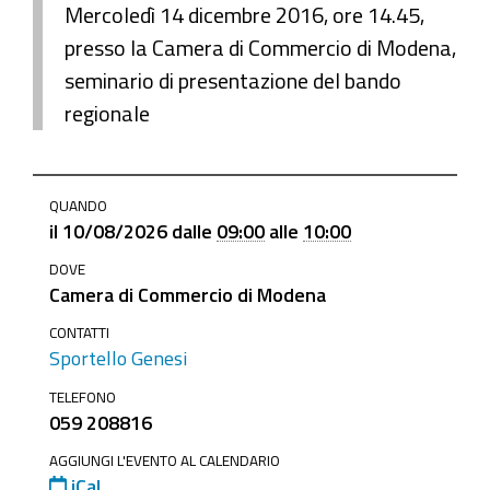
Mercoledì 14 dicembre 2016, ore 14.45,
presso la Camera di Commercio di Modena,
seminario di presentazione del bando
regionale
https://www.mo.camcom.it/promozione/sportello-
QUANDO
genesi/news/progetti-
il
10/08/2026
dalle
09:00
alle
10:00
per-
DOVE
lattrattivita-
Camera di Commercio di Modena
turistica-
commerciale-
CONTATTI
Sportello Genesi
e-
culturale-
TELEFONO
059 208816
por-
fesr-
AGGIUNGI L'EVENTO AL CALENDARIO
2014-
iCal