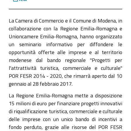
2020
"Progetti
La Camera di Commercio e il Comune di Modena, in
per
collaborazione con la Regione Emilia-Romagna e
l'attrattività
Unioncamere Emilia-Romagna, hanno organizzato
turistica,
un seminario informativo per diffondere le
commerciale
opportunità offerte alle imprese e al territorio
e
modenese dal bando regionale "Progetti per
culturale"
l'attrattività turistica, commerciale e culturale"
POR
POR FESR 2014 - 2020, che rimarrà aperto dal 10
FESR
gennaio al 28 febbraio 2017.
2014
-
La Regione Emilia-Romagna mette a disposizione
2020
15 milioni di euro per finanziare progetti innovativi
di riqualificazione turistica, commerciale e culturale
2026-
delle imprese con un unico bando di incentivi a
08-
fondo perduto, grazie alle risorse del POR FESR
10T09:00:00+02:00