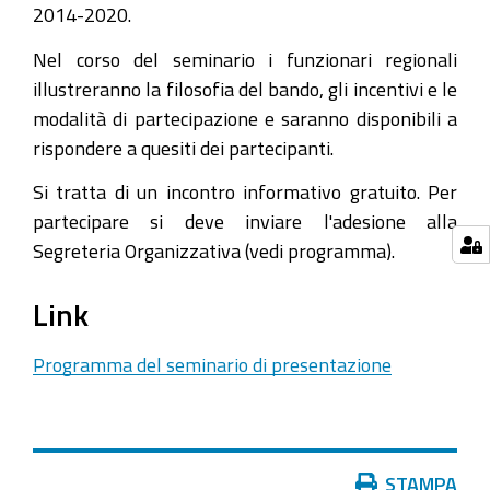
2014-2020.
2026-
08-
Nel corso del seminario i funzionari regionali
10T10:00:00+02:00
illustreranno la filosofia del bando, gli incentivi e le
modalità di partecipazione e saranno disponibili a
Mercoledì
rispondere a quesiti dei partecipanti.
14
dicembre
Si tratta di un incontro informativo gratuito. Per
2016,
partecipare si deve inviare l'adesione alla
ore
Segreteria Organizzativa (vedi programma).
14.45,
presso
Link
la
Camera
Programma del seminario di presentazione
di
Commercio
di
Modena,
Azioni
STAMPA