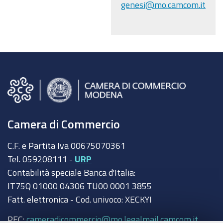
genesi@mo.camcom.it
Camera di Commercio
C.F. e Partita Iva 00675070361
Tel. 059208111 -
URP
Contabilità speciale Banca d'Italia:
IT75Q 01000 04306 TU00 0001 3855
Fatt. elettronica - Cod. univoco: XECKYI
PEC:
cameradicommercio@mo.legalmail.camcom.it