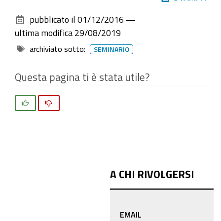
seminario
sul
pubblicato il
01/12/2016
—
di
documento
ultima modifica
29/08/2019
presentazione
del
archiviato sotto:
SEMINARIO
bando
regionale
Questa pagina ti è stata utile?
Si
No
A CHI RIVOLGERSI
EMAIL