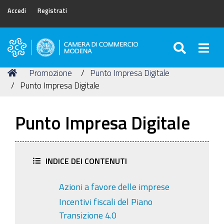
Accedi
Registrati
SEARC
Togg
Camera
di
Tu
Home
Promozione
Punto Impresa Digitale
Commercio
sei
Punto Impresa Digitale
di
qui:
Modena
Punto Impresa Digitale
INDICE DEI CONTENUTI
Azioni a favore delle imprese
Incentivi fiscali del Piano
Transizione 4.0