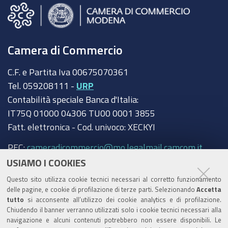
Camera di Commercio
C.F. e Partita Iva 00675070361
Tel. 059208111 -
URP
Contabilità speciale Banca d'Italia:
IT75Q 01000 04306 TU00 0001 3855
Fatt. elettronica - Cod. univoco: XECKYI
PEC:
cameradicommercio@mo.legalmail.camcom.it
USIAMO I COOKIES
Trasparenza
Questo sito utilizza cookie tecnici necessari al corretto funzionamento
Amministrazione trasparente
delle pagine, e cookie di profilazione di terze parti. Selezionando
Accetta
tutto
si acconsente all’utilizzo dei cookie analytics e di profilazione.
Albo Camerale
Chiudendo il banner verranno utilizzati solo i cookie tecnici necessari alla
navigazione e alcuni contenuti potrebbero non essere disponibili. Le