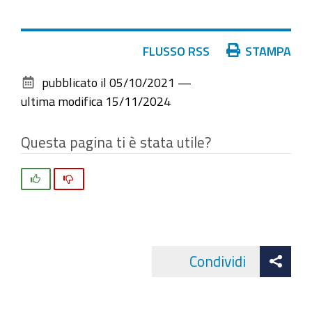
Azioni
FLUSSO RSS
STAMPA
sul
pubblicato il
05/10/2021
—
documento
ultima modifica
15/11/2024
Questa pagina ti è stata utile?
Si
No
Att
Condividi
Facebo
cond