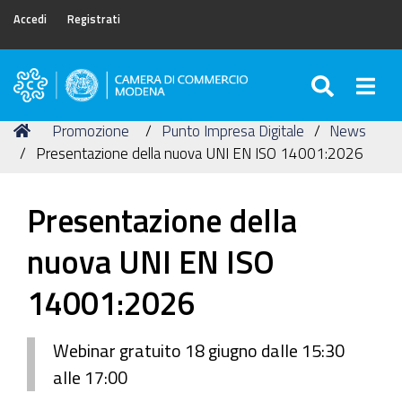
Accedi
Registrati
SEARC
Togg
Camera
di
Tu
Home
Promozione
Punto Impresa Digitale
News
Commercio
sei
Presentazione della nuova UNI EN ISO 14001:2026
di
qui:
Modena
Presentazione della
nuova UNI EN ISO
14001:2026
Webinar gratuito 18 giugno dalle 15:30
alle 17:00