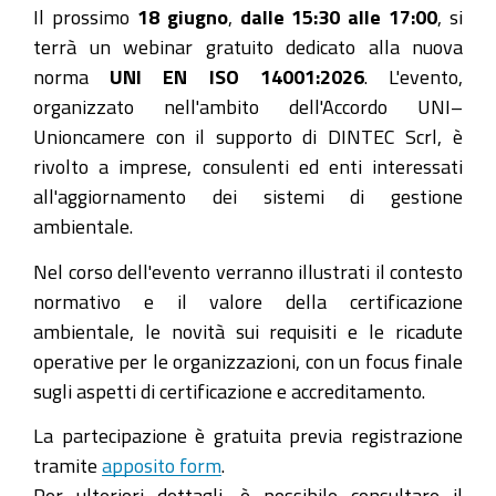
en-
Il prossimo
18 giugno
,
dalle 15:30 alle 17:00
, si
iso-
terrà un webinar gratuito dedicato alla nuova
14001-
norma
UNI EN ISO 14001:2026
. L'evento,
2026
organizzato nell'ambito dell'Accordo UNI–
Presentazione
Unioncamere con il supporto di DINTEC Scrl, è
della
rivolto a imprese, consulenti ed enti interessati
nuova
all'aggiornamento dei sistemi di gestione
UNI
ambientale.
EN
Nel corso dell'evento verranno illustrati il contesto
ISO
normativo e il valore della certificazione
14001:2026
ambientale, le novità sui requisiti e le ricadute
2026-
operative per le organizzazioni, con un focus finale
06-
sugli aspetti di certificazione e accreditamento.
18T15:30:00+02:00
La partecipazione è gratuita previa registrazione
2026-
tramite
apposito form
.
06-
Per ulteriori dettagli, è possibile consultare il