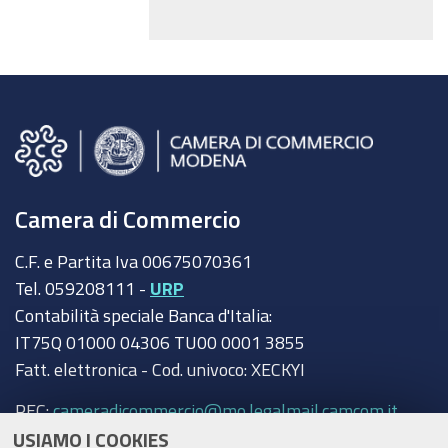
Camera di Commercio
C.F. e Partita Iva 00675070361
Tel. 059208111 -
URP
Contabilità speciale Banca d'Italia:
IT75Q 01000 04306 TU00 0001 3855
Fatt. elettronica - Cod. univoco: XECKYI
PEC:
cameradicommercio@mo.legalmail.camcom.it
USIAMO I COOKIES