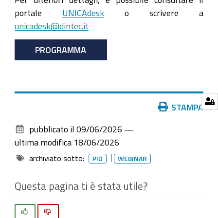
18T17:00:00+02:00
portale
UNICAdesk
o scrivere a
Webinar
unicadesk@dintec.it
gratuito
18
PROGRAMMA
giugno
dalle
15:30
alle
Azioni
STAMPA
17:00
sul
pubblicato il
09/06/2026
—
documento
ultima modifica
18/06/2026
archiviato sotto:
PID
WEBINAR
Questa pagina ti è stata utile?
Si
No