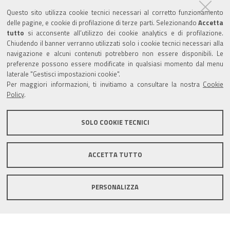
Trasparenza
Questo sito utilizza cookie tecnici necessari al corretto funzionamento
Amministrazione trasparente
delle pagine, e cookie di profilazione di terze parti. Selezionando
Accetta
tutto
si acconsente all’utilizzo dei cookie analytics e di profilazione.
Albo Camerale
Chiudendo il banner verranno utilizzati solo i cookie tecnici necessari alla
navigazione e alcuni contenuti potrebbero non essere disponibili. Le
Pubblicità Legale
preferenze possono essere modificate in qualsiasi momento dal menu
laterale "Gestisci impostazioni cookie".
Area riservata Amministratori
Per maggiori informazioni, ti invitiamo a consultare la nostra
Cookie
Policy
.
Accesso riservato agli Amministratori dell'ente
SOLO COOKIE TECNICI
ACCETTA TUTTO
Informativa generale
Informative privacy
Accessibilità
Note legali
PERSONALIZZA
Informativa estesa sui cookie
Social media policy