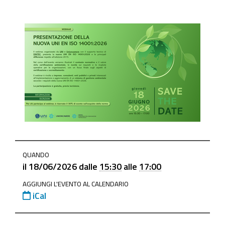
https://www.mo.camcom.it/promozione/punto-
QUANDO
impresa-
il
18/06/2026
dalle
15:30
alle
17:00
digitale/news/presentazione-
AGGIUNGI L'EVENTO AL CALENDARIO
della-
iCal
nuova-
uni-