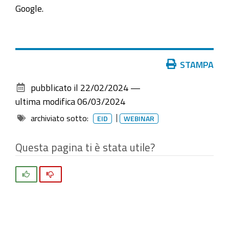
Modena
Google.
Azioni
STAMPA
sul
pubblicato il
22/02/2024
—
documento
ultima modifica
06/03/2024
archiviato sotto:
EID
WEBINAR
Questa pagina ti è stata utile?
Si
No