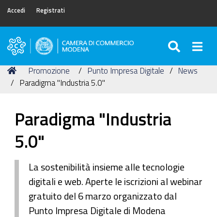
Accedi
Registrati
SEARC
Togg
Camera
di
Tu
Home
Promozione
Punto Impresa Digitale
News
Commercio
sei
Paradigma "Industria 5.0"
di
qui:
Modena
Paradigma "Industria
5.0"
La sostenibilità insieme alle tecnologie
digitali e web. Aperte le iscrizioni al webinar
gratuito del 6 marzo organizzato dal
Punto Impresa Digitale di Modena