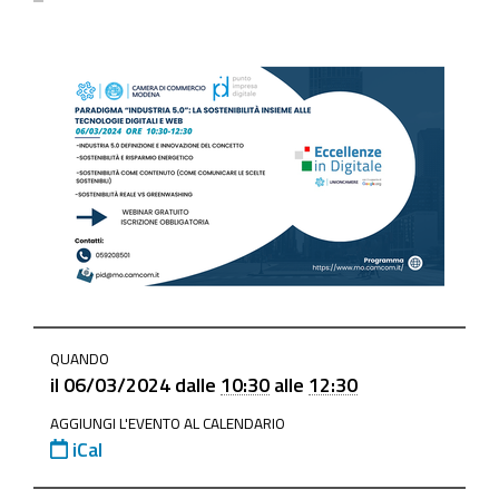
https://www.mo.camcom.it/promozione/punto-
QUANDO
impresa-
il
06/03/2024
dalle
10:30
alle
12:30
digitale/news/paradigma-
AGGIUNGI L'EVENTO AL CALENDARIO
industria-
iCal
5-
0