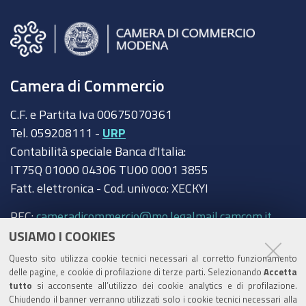
Camera di Commercio
C.F. e Partita Iva 00675070361
Tel. 059208111 -
URP
Contabilità speciale Banca d'Italia:
IT75Q 01000 04306 TU00 0001 3855
Fatt. elettronica - Cod. univoco: XECKYI
PEC:
cameradicommercio@mo.legalmail.camcom.it
USIAMO I COOKIES
Trasparenza
Questo sito utilizza cookie tecnici necessari al corretto funzionamento
Amministrazione trasparente
delle pagine, e cookie di profilazione di terze parti. Selezionando
Accetta
tutto
si acconsente all’utilizzo dei cookie analytics e di profilazione.
Albo Camerale
Chiudendo il banner verranno utilizzati solo i cookie tecnici necessari alla