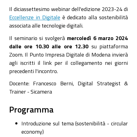
Paradigma
Il diciassettesimo webinar dell'edizione 2023-24 di
"Industria
Eccellenze in Digitale
è dedicato alla sostenibilità
5.0"
associata alle tecnologie digitali.
2024-
Il seminario si svolgerà
mercoledì 6 marzo 2024
03-
dalle ore 10.30 alle ore 12.30
su piattaforma
06T10:30:00+01:00
Zoom. Il Punto Impresa Digitale di Modena invierà
2024-
agli iscritti il link per il collegamento nei giorni
03-
precedenti l'incontro.
06T12:30:00+01:00
Docente: Francesco Berni, Digital Strategist &
La
Trainer - Sicamera
sostenibilità
insieme
Programma
alle
tecnologie
Introduzione sul tema (sostenibilità - circular
digitali
economy)