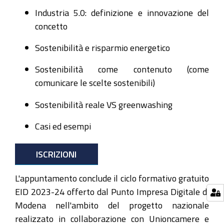
e
Industria 5.0: definizione e innovazione del
web.
concetto
Aperte
le
Sostenibilità e risparmio energetico
iscrizioni
Sostenibilità come contenuto (come
al
comunicare le scelte sostenibili)
webinar
gratuito
Sostenibilità reale VS greenwashing
del
6
Casi ed esempi
marzo
organizzato
ISCRIZIONI
dal
Punto
L'appuntamento conclude il ciclo formativo gratuito
Impresa
EID 2023-24 offerto dal Punto Impresa Digitale di
Digitale
Modena nell'ambito del progetto nazionale
di
realizzato in collaborazione con Unioncamere e