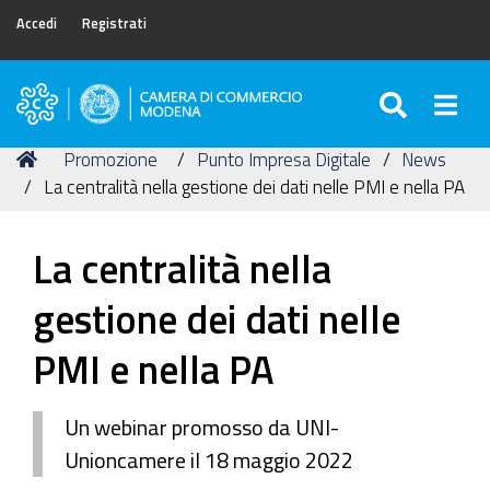
Accedi
Registrati
SEARC
Togg
Camera
di
Tu
Home
Promozione
Punto Impresa Digitale
News
Commercio
sei
La centralità nella gestione dei dati nelle PMI e nella PA
di
qui:
Modena
La centralità nella
gestione dei dati nelle
PMI e nella PA
Un webinar promosso da UNI-
Unioncamere il 18 maggio 2022