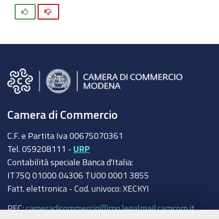
maggio
Si
No
2022
Camera di Commercio
C.F. e Partita Iva 00675070361
Tel. 059208111 -
URP
Contabilità speciale Banca d'Italia:
IT75Q 01000 04306 TU00 0001 3855
Fatt. elettronica - Cod. univoco: XECKYI
PEC:
cameradicommercio@mo.legalmail.camcom.it