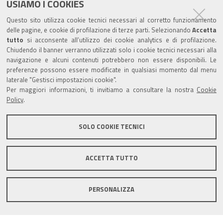
USIAMO I COOKIES
Trasparenza
Questo sito utilizza cookie tecnici necessari al corretto funzionamento
Amministrazione trasparente
delle pagine, e cookie di profilazione di terze parti. Selezionando
Accetta
tutto
si acconsente all’utilizzo dei cookie analytics e di profilazione.
Albo Camerale
Chiudendo il banner verranno utilizzati solo i cookie tecnici necessari alla
navigazione e alcuni contenuti potrebbero non essere disponibili. Le
Pubblicità Legale
preferenze possono essere modificate in qualsiasi momento dal menu
laterale "Gestisci impostazioni cookie".
Area riservata Amministratori
Per maggiori informazioni, ti invitiamo a consultare la nostra
Cookie
Policy
.
Accesso riservato agli Amministratori dell'ente
SOLO COOKIE TECNICI
ACCETTA TUTTO
Informativa generale
Informative privacy
Accessibilità
Note legali
PERSONALIZZA
Informativa estesa sui cookie
Social media policy