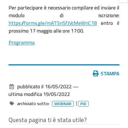
PA
Per partecipare è necessario compilare ed inviare il
modulo di iscrizione:
2022-
https://forms.gle/mATSnSfJVcMeWnC18
entro il
05-
prossimo 17 maggio alle ore 17:00.
18T16:00:00+02:00
2022-
Programma
05-
18T18:00:00+02:00
Un
Azioni
STAMPA
webinar
sul
promosso
pubblicato il
16/05/2022
—
documento
da
ultima modifica
19/05/2022
UNI-
archiviato sotto:
WEBINAR
PID
Unioncamere
il
Questa pagina ti è stata utile?
18