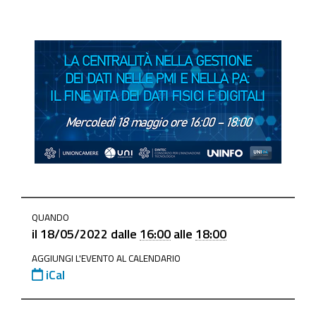
https://www.mo.camcom.it/promozione/punto-
QUANDO
impresa-
il
18/05/2022
dalle
16:00
alle
18:00
digitale/news/la-
AGGIUNGI L'EVENTO AL CALENDARIO
centralita-
iCal
nella-
gestione-