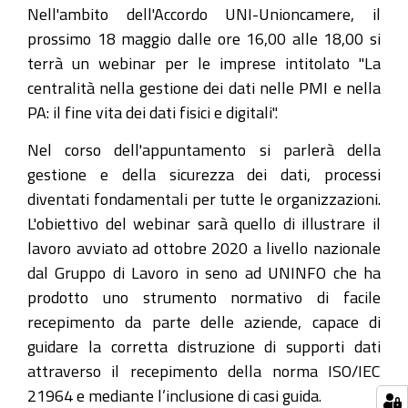
dei-
Nell'ambito dell'Accordo UNI-Unioncamere, il
dati-
prossimo 18 maggio dalle ore 16,00 alle 18,00 si
nelle-
terrà un webinar per le imprese intitolato "La
pmi-
centralità nella gestione dei dati nelle PMI e nella
e-
PA: il fine vita dei dati fisici e digitali".
nella-
Nel corso dell'appuntamento si parlerà della
pa
gestione e della sicurezza dei dati, processi
La
diventati fondamentali per tutte le organizzazioni.
centralità
L'obiettivo del webinar sarà quello di illustrare il
nella
lavoro avviato ad ottobre 2020 a livello nazionale
gestione
dal Gruppo di Lavoro in seno ad UNINFO che ha
dei
prodotto uno strumento normativo di facile
dati
recepimento da parte delle aziende, capace di
nelle
guidare la corretta distruzione di supporti dati
PMI
attraverso il recepimento della norma ISO/IEC
e
21964 e mediante l’inclusione di casi guida.
nella