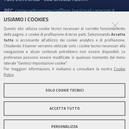
PEC:
cameradicommercio@mo.legalmail.camcom.it
USIAMO I COOKIES
Trasparenza
Questo sito utilizza cookie tecnici necessari al corretto funzionamento
Amministrazione trasparente
delle pagine, e cookie di profilazione di terze parti. Selezionando
Accetta
tutto
si acconsente all’utilizzo dei cookie analytics e di profilazione.
Albo Camerale
Chiudendo il banner verranno utilizzati solo i cookie tecnici necessari alla
navigazione e alcuni contenuti potrebbero non essere disponibili. Le
Pubblicità Legale
preferenze possono essere modificate in qualsiasi momento dal menu
laterale "Gestisci impostazioni cookie".
Area riservata Amministratori
Per maggiori informazioni, ti invitiamo a consultare la nostra
Cookie
Policy
.
Accesso riservato agli Amministratori dell'ente
SOLO COOKIE TECNICI
ACCETTA TUTTO
Informativa generale
Informative privacy
Accessibilità
Note legali
PERSONALIZZA
Informativa estesa sui cookie
Social media policy