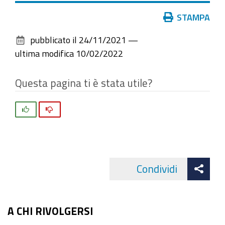
Azioni
STAMPA
sul
pubblicato il
24/11/2021
—
documento
ultima modifica
10/02/2022
Questa pagina ti è stata utile?
Si
No
Att
Condividi
Facebo
cond
A CHI RIVOLGERSI