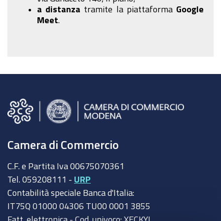
a distanza
tramite la piattaforma
Google
Meet
.
Camera di Commercio
C.F. e Partita Iva 00675070361
Tel. 059208111 -
URP
Contabilità speciale Banca d'Italia:
IT75Q 01000 04306 TU00 0001 3855
Fatt. elettronica - Cod. univoco: XECKYI