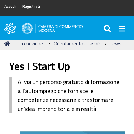
Accedi
Registrati
SEARC
Togg
Camera
di
Tu
Home
Promozione
Orientamento al lavoro
news
Commercio
sei
di
qui:
Modena
Yes I Start Up
Al via un percorso gratuito di formazione
all’autoimpiego che fornisce le
competenze necessarie a trasformare
un’idea imprenditoriale in realtà