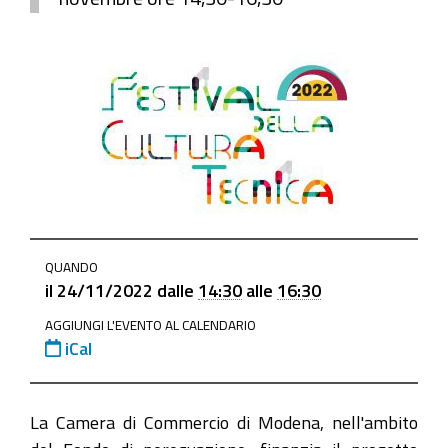
https://www.mo.camcom.it/promozione/orientamento-
QUANDO
al-
il
24/11/2022
dalle
14:30
alle
16:30
lavoro/news/un-
AGGIUNGI L'EVENTO AL CALENDARIO
pcto-
iCal
per-
linnovazione-
sociale-
La Camera di Commercio di Modena, nell'ambito
e-