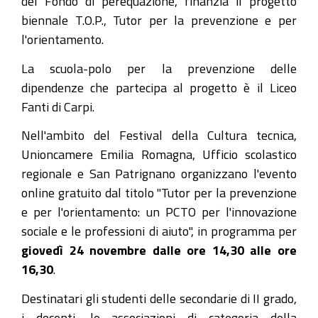
del Fondo di perequazione, finanzia il progetto
le-
biennale T.O.P., Tutor per la prevenzione e per
professioni-
l'orientamento.
di-
La scuola-polo per la prevenzione delle
aiuto
dipendenze che partecipa al progetto è il Liceo
Un
Fanti di Carpi.
PCTO
per
Nell'ambito del Festival della Cultura tecnica,
l'innovazione
Unioncamere Emilia Romagna, Ufficio scolastico
sociale
regionale e San Patrignano organizzano l'evento
e
online gratuito dal titolo "Tutor per la prevenzione
le
e per l'orientamento: un PCTO per l'innovazione
professioni
sociale e le professioni di aiuto", in programma per
di
giovedì 24 novembre dalle ore 14,30 alle ore
aiuto
16,30
.
2022-
Destinatari gli studenti delle secondarie di II grado,
11-
i docenti, le associazioni di categoria della