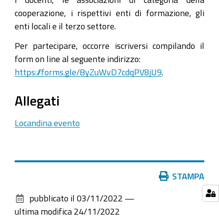
24T14:30:00+01:00
cooperazione, i rispettivi enti di formazione, gli
2022-
enti locali e il terzo settore.
11-
Per partecipare, occorre iscriversi compilando il
24T16:30:00+01:00
form on line al seguente indirizzo:
Evento
https://forms.gle/ByZuWvD7cdqPV8jU9
.
online
gratuito
Allegati
giovedì
24
Locandina evento
novembre
ore
14,30-
16,30
Azioni
STAMPA
sul
pubblicato il
03/11/2022
—
documento
ultima modifica
24/11/2022