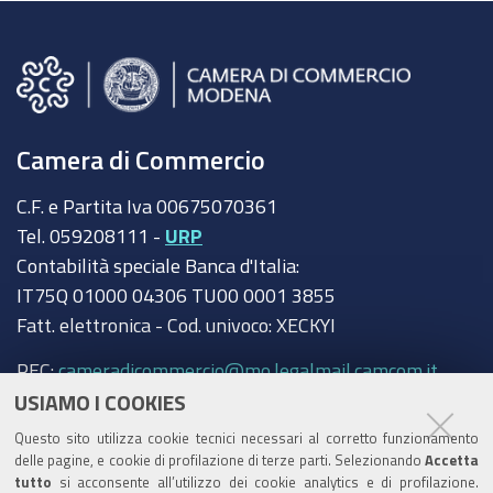
Camera di Commercio
C.F. e Partita Iva 00675070361
Tel. 059208111 -
URP
Contabilità speciale Banca d'Italia:
IT75Q 01000 04306 TU00 0001 3855
Fatt. elettronica - Cod. univoco: XECKYI
PEC:
cameradicommercio@mo.legalmail.camcom.it
USIAMO I COOKIES
Trasparenza
Questo sito utilizza cookie tecnici necessari al corretto funzionamento
Amministrazione trasparente
delle pagine, e cookie di profilazione di terze parti. Selezionando
Accetta
tutto
si acconsente all’utilizzo dei cookie analytics e di profilazione.