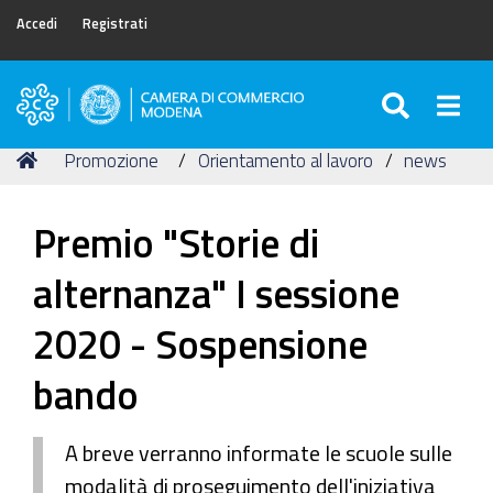
Accedi
Registrati
SEARC
Togg
Camera
di
Tu
Home
Promozione
Orientamento al lavoro
news
Commercio
sei
di
qui:
Modena
Premio "Storie di
alternanza" I sessione
2020 - Sospensione
bando
A breve verranno informate le scuole sulle
modalità di proseguimento dell'iniziativa