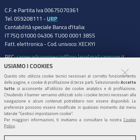
C.F. e Partita Iva 00675070361
Tel. 059208111 -
URP
Contabilità speciale Banca d'Italia:
IT75Q 01000 04306 TU00 0001 3855
Fatt. elettronica - Cod. univoco: XECKYI
PEC:
cameradicommercio@mo.legalmail.camcom.it
USIAMO I COOKIES
Trasparenza
Questo sito utilizza cookie tecnici necessari al corretto funzionamento
Amministrazione trasparente
delle pagine, e cookie di profilazione di terze parti. Selezionando
Accetta
tutto
si acconsente all’utilizzo dei cookie analytics e di profilazione.
Albo Camerale
Chiudendo il banner verranno utilizzati solo i cookie tecnici necessari alla
navigazione e alcuni contenuti potrebbero non essere disponibili. Le
Pubblicità Legale
preferenze possono essere modificate in qualsiasi momento dal menu
laterale "Gestisci impostazioni cookie".
Area riservata Amministratori
Per maggiori informazioni, ti invitiamo a consultare la nostra
Cookie
Policy
.
Accesso riservato agli Amministratori dell'ente