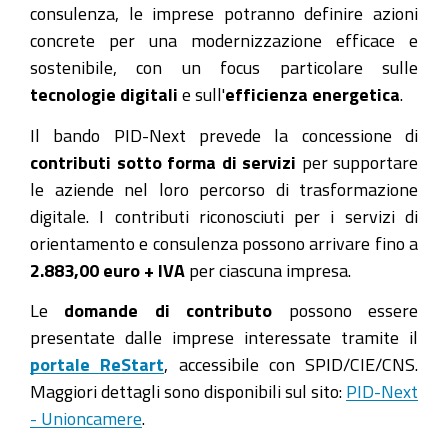
Romagna
consulenza, le imprese potranno definire azioni
concrete per una modernizzazione efficace e
2025-
sostenibile, con un focus particolare sulle
02-
tecnologie digitali
e sull'
efficienza energetica
.
27T10:00:00+01:00
2025-
Il bando PID-Next prevede la concessione di
02-
contributi sotto forma di servizi
per supportare
27T23:59:59+01:00
le aziende nel loro percorso di trasformazione
digitale. I contributi riconosciuti per i servizi di
27
orientamento e consulenza possono arrivare fino a
febbraio
2.883,00 euro + IVA
per ciascuna impresa.
2025,
ore
Le
domande di contributo
possono essere
10.00
presentate dalle imprese interessate tramite il
portale ReStart
, accessibile con SPID/CIE/CNS.
Maggiori dettagli sono disponibili sul sito:
PID-Next
- Unioncamere
.