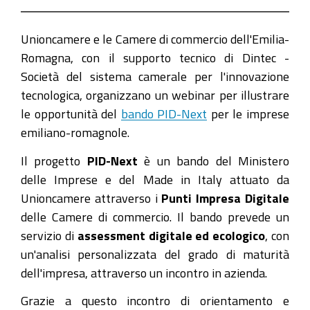
next-
opportunita-
Unioncamere e le Camere di commercio dell'Emilia-
per-
Romagna, con il supporto tecnico di Dintec -
le-
Società del sistema camerale per l'innovazione
imprese-
tecnologica, organizzano un webinar per illustrare
dellemilia-
le opportunità del
bando PID-Next
per le imprese
romagna
emiliano-romagnole.
Webinar
Il progetto
PID-Next
è un bando del Ministero
su
delle Imprese e del Made in Italy attuato da
PID-
Unioncamere attraverso i
Punti Impresa Digitale
Next:
delle Camere di commercio. Il bando prevede un
Opportunità
servizio di
assessment digitale ed ecologico
, con
per
un'analisi personalizzata del grado di maturità
le
dell'impresa, attraverso un incontro in azienda.
Imprese
dell'Emilia-
Grazie a questo incontro di orientamento e