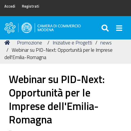
Accedi
Registrati
SEARC
Togg
Camera
di
Tu
Home
Promozione
Iniziative e Progetti
news
Commercio
sei
Webinar su PID-Next: Opportunità per le Imprese
di
qui:
dell'Emilia-Romagna
Modena
Webinar su PID-Next:
Opportunità per le
Imprese dell'Emilia-
Romagna