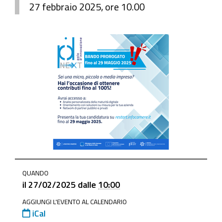
27 febbraio 2025, ore 10.00
https://www.mo.camcom.it/promozione/iniziative-
QUANDO
e-
il
27/02/2025
dalle
10:00
progetti/news/webinar-
AGGIUNGI L'EVENTO AL CALENDARIO
su-
iCal
pid-