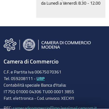
da Lunedì a Venerdì: 8.30 - 12.00
Camera di Commercio
C.F. e Partita Iva 00675070361
Tel. 059208111 -
URP
Contabilità speciale Banca d'Italia:
IT75Q 01000 04306 TU00 0001 3855
Fatt. elettronica - Cod. univoco: XECKYI
PEC:
cameradicommercio@mo.legalmail.camcom.it