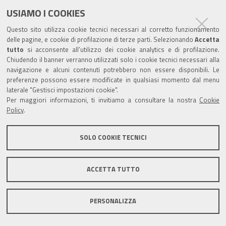
USIAMO I COOKIES
Trasparenza
Questo sito utilizza cookie tecnici necessari al corretto funzionamento
Amministrazione trasparente
delle pagine, e cookie di profilazione di terze parti. Selezionando
Accetta
tutto
si acconsente all’utilizzo dei cookie analytics e di profilazione.
Albo Camerale
Chiudendo il banner verranno utilizzati solo i cookie tecnici necessari alla
navigazione e alcuni contenuti potrebbero non essere disponibili. Le
Pubblicità Legale
preferenze possono essere modificate in qualsiasi momento dal menu
laterale "Gestisci impostazioni cookie".
Area riservata Amministratori
Per maggiori informazioni, ti invitiamo a consultare la nostra
Cookie
Policy
.
Accesso riservato agli Amministratori dell'ente
SOLO COOKIE TECNICI
ACCETTA TUTTO
Informativa generale
Informative privacy
Accessibilità
Note legali
PERSONALIZZA
Informativa estesa sui cookie
Social media policy