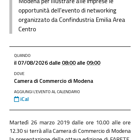
Modena per illustrare alle imprese le
opportunità dell'evento di networking
organizzato da Confindustria Emilia Area
Centro
https://www.mo.camcom.it/promozione/iniziative-
QUANDO
e-
il
07/08/2026
dalle
08:00
alle
09:00
progetti/news/presentazione-
DOVE
dellottava-
Camera di Commercio di Modena
edizione-
di-
AGGIUNGI L'EVENTO AL CALENDARIO
iCal
farete
Presentazione
dell'ottava
Martedì 26 marzo 2019 dalle ore 10.00 alle ore
edizione
12.30 si terrà alla Camera di Commercio di Modena
di
la presentazione della ottava edizione di FARETE,