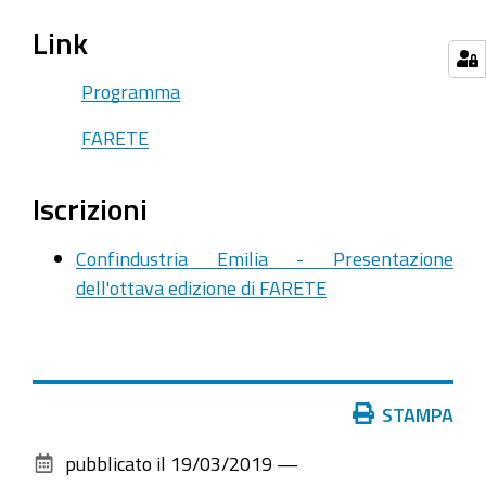
alla
Link
Camera
di
Programma
Commercio
FARETE
di
Modena
per
Iscrizioni
illustrare
alle
Confindustria Emilia - Presentazione
imprese
dell'ottava edizione di FARETE
le
opportunità
dell'evento
di
Azioni
STAMPA
networking
sul
pubblicato il
19/03/2019
—
organizzato
documento