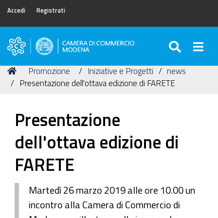
Accedi
Registrati
SEARC
Togg
Camera
di
Tu
Home
Promozione
Iniziative e Progetti
news
Commercio
sei
Presentazione dell'ottava edizione di FARETE
di
qui:
Modena
Presentazione
dell'ottava edizione di
FARETE
Martedì 26 marzo 2019 alle ore 10.00 un
incontro alla Camera di Commercio di