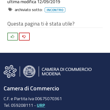
ultima modifica
12/09/2019
da
Confindustria
archiviato sotto:
INCONTRO
Emilia
Area
Questa pagina ti è stata utile?
Centro
Si
No
Camera di Commercio
C.F. e Partita Iva 00675070361
Tel. 059208111 -
URP