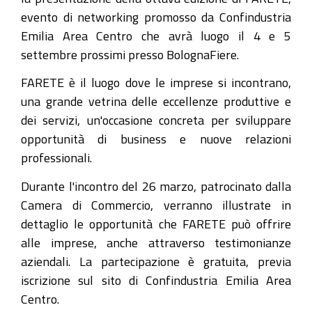
FARETE
evento di networking promosso da Confindustria
2026-
Emilia Area Centro che avrà luogo il 4 e 5
08-
settembre prossimi presso BolognaFiere.
07T08:00:00+02:00
FARETE è il luogo dove le imprese si incontrano,
2026-
una grande vetrina delle eccellenze produttive e
08-
dei servizi, un'occasione concreta per sviluppare
07T09:00:00+02:00
opportunità di business e nuove relazioni
professionali.
Martedì
26
Durante l'incontro del 26 marzo, patrocinato dalla
marzo
Camera di Commercio, verranno illustrate in
2019
dettaglio le opportunità che FARETE può offrire
alle
alle imprese, anche attraverso testimonianze
ore
aziendali. La partecipazione è gratuita, previa
10.00
iscrizione sul sito di Confindustria Emilia Area
un
Centro.
incontro