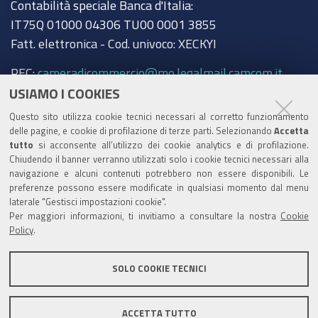
Contabilità speciale Banca d'Italia:
IT75Q 01000 04306 TU00 0001 3855
Fatt. elettronica - Cod. univoco: XECKYI
PEC:
cameradicommercio@mo.legalmail.camcom.it
USIAMO I COOKIES
Trasparenza
Questo sito utilizza cookie tecnici necessari al corretto funzionamento
Amministrazione trasparente
delle pagine, e cookie di profilazione di terze parti. Selezionando
Accetta
tutto
si acconsente all’utilizzo dei cookie analytics e di profilazione.
Albo Camerale
Chiudendo il banner verranno utilizzati solo i cookie tecnici necessari alla
navigazione e alcuni contenuti potrebbero non essere disponibili. Le
Pubblicità Legale
preferenze possono essere modificate in qualsiasi momento dal menu
laterale "Gestisci impostazioni cookie".
Area riservata Amministratori
Per maggiori informazioni, ti invitiamo a consultare la nostra
Cookie
Policy
.
Accesso riservato agli Amministratori dell'ente
SOLO COOKIE TECNICI
ACCETTA TUTTO
Informativa generale
Informative privacy