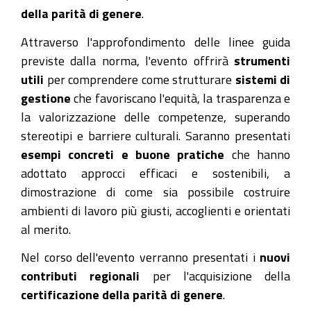
della parità di genere
.
2025-
07-
Attraverso l'approfondimento delle linee guida
01T10:00:00+02:00
previste dalla norma, l'evento offrirà
strumenti
utili
per comprendere come strutturare
sistemi di
2025-
gestione
che favoriscano l'equità, la trasparenza e
07-
la valorizzazione delle competenze, superando
01T12:30:00+02:00
stereotipi e barriere culturali. Saranno presentati
Webinar
esempi concreti e buone pratiche
che hanno
gratuito
adottato approcci efficaci e sostenibili, a
martedì
dimostrazione di come sia possibile costruire
1°
ambienti di lavoro più giusti, accoglienti e orientati
luglio
al merito.
ore
10-
Nel corso dell'evento verranno presentati i
nuovi
12,30
contributi regionali
per l'acquisizione della
certificazione della parità di genere
.