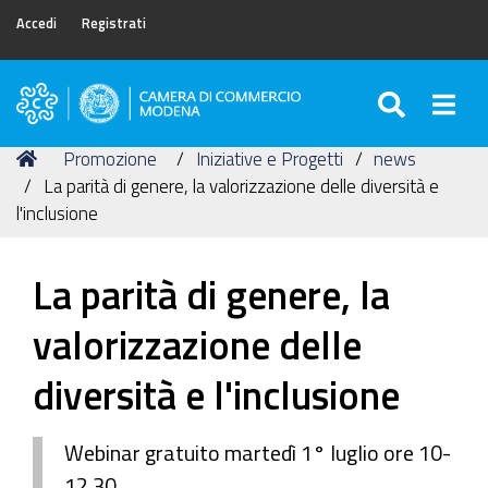
Accedi
Registrati
SEARC
Togg
Camera
di
Tu
Home
Promozione
Iniziative e Progetti
news
Commercio
sei
La parità di genere, la valorizzazione delle diversità e
di
qui:
l'inclusione
Modena
La parità di genere, la
valorizzazione delle
diversità e l'inclusione
Webinar gratuito martedì 1° luglio ore 10-
12,30