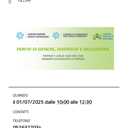
https://www.mo.camcom.it/promozione/iniziative-
QUANDO
e-
il
01/07/2025
dalle
10:00
alle
12:30
progetti/news/la-
CONTATTI
parita-
di-
TELEFONO
0516377034