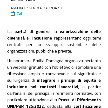
genere-
la-
AGGIUNGI L'EVENTO AL CALENDARIO
iCal
valorizzazione-
delle-
diversita-
La
parità di genere
, la
valorizzazione delle
e-
diversità
e l'
inclusione
rappresentano oggi temi
linclusione
centrali per lo sviluppo sostenibile delle
La
organizzazioni, pubbliche e private.
parità
Unioncamere Emilia-Romagna organizza pertanto
di
un webinar gratuito con l'obiettivo di stimolare una
genere,
riflessione ampia e consapevole sul significato e
la
sull'urgenza di
integrare i principi di equità e
valorizzazione
inclusione nei contesti lavorativi
, a partire
delle
dall'analisi dei principali riferimenti normativi, con
diversità
particolare attenzione alla
Prassi di Riferimento
e
UNI/PdR 125:2022
, dedicata alla
certificazione
l'inclusione