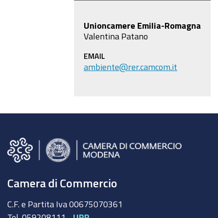
Unioncamere Emilia-Romagna
Valentina Patano
EMAIL
ambiente@rer.camcom.it
Camera di Commercio
C.F. e Partita Iva 00675070361
Tel. 059208111 -
URP