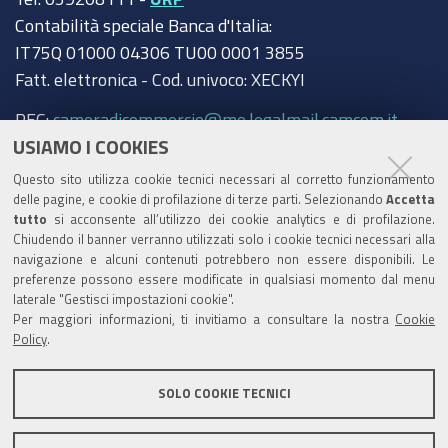
Contabilità speciale Banca d'Italia:
IT75Q 01000 04306 TU00 0001 3855
Fatt. elettronica - Cod. univoco: XECKYI
PEC:
cameradicommercio@mo.legalmail.camcom.it
USIAMO I COOKIES
Trasparenza
Questo sito utilizza cookie tecnici necessari al corretto funzionamento
Amministrazione trasparente
delle pagine, e cookie di profilazione di terze parti. Selezionando
Accetta
tutto
si acconsente all’utilizzo dei cookie analytics e di profilazione.
Albo Camerale
Chiudendo il banner verranno utilizzati solo i cookie tecnici necessari alla
navigazione e alcuni contenuti potrebbero non essere disponibili. Le
Pubblicità Legale
preferenze possono essere modificate in qualsiasi momento dal menu
laterale "Gestisci impostazioni cookie".
Area riservata Amministratori
Per maggiori informazioni, ti invitiamo a consultare la nostra
Cookie
Policy
.
Accesso riservato agli Amministratori dell'ente
SOLO COOKIE TECNICI