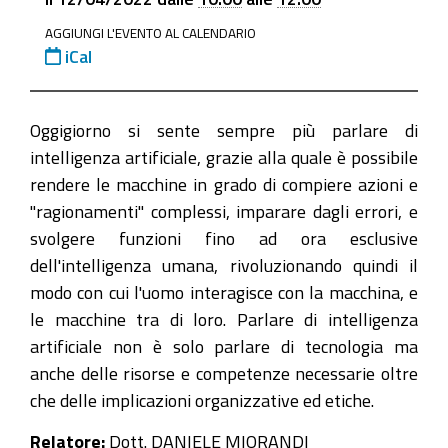
progetti/news/intelligenza-
AGGIUNGI L'EVENTO AL CALENDARIO
artificiale-
iCal
come-
utilizzarla-
al-
Oggigiorno si sente sempre più parlare di
meglio-
intelligenza artificiale, grazie alla quale è possibile
in-
rendere le macchine in grado di compiere azioni e
azienda
"ragionamenti" complessi, imparare dagli errori, e
Intelligenza
svolgere funzioni fino ad ora esclusive
Artificiale:
dell'intelligenza umana, rivoluzionando quindi il
come
modo con cui l'uomo interagisce con la macchina, e
utilizzarla
le macchine tra di loro. Parlare di intelligenza
al
artificiale non è solo parlare di tecnologia ma
meglio
anche delle risorse e competenze necessarie oltre
in
che delle implicazioni organizzative ed etiche.
azienda
Relatore:
Dott. DANIELE MIORANDI