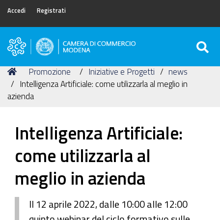
Accedi
Registrati
S
Camera
di
Tu
Home
Promozione
Iniziative e Progetti
news
Commercio
sei
Intelligenza Artificiale: come utilizzarla al meglio in
di
qui:
azienda
Modena
Intelligenza Artificiale:
come utilizzarla al
meglio in azienda
Il 12 aprile 2022, dalle 10:00 alle 12:00
quinto webinar del ciclo formativo sulle