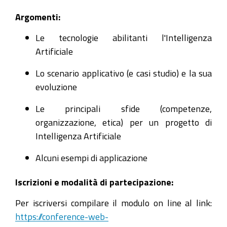
2022-
Argomenti:
04-
12T10:00:00+02:00
Le tecnologie abilitanti l'Intelligenza
2022-
Artificiale
04-
Lo scenario applicativo (e casi studio) e la sua
12T12:00:00+02:00
evoluzione
Il
12
Le principali sfide (competenze,
aprile
organizzazione, etica) per un progetto di
2022,
Intelligenza Artificiale
dalle
Alcuni esempi di applicazione
10:00
alle
Iscrizioni e modalità di partecipazione:
12:00
Per iscriversi compilare il modulo on line al link:
quinto
https://conference-web-
webinar