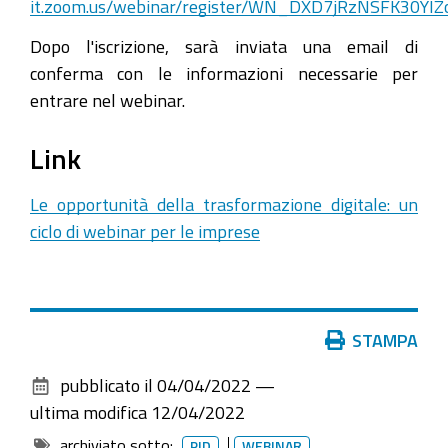
it.zoom.us/webinar/register/WN_DXD7jRzNSFK30YIZ
del
ciclo
Dopo l'iscrizione, sarà inviata una email di
formativo
conferma con le informazioni necessarie per
sulle
entrare nel webinar.
nuove
tecnologie
Link
digitali
promosso
Le opportunità della trasformazione digitale: un
da
ciclo di webinar per le imprese
Unioncamere
Emilia-
Romagna,
in
Azioni
STAMPA
collaborazione
sul
pubblicato il
04/04/2022
—
con
documento
ultima modifica
12/04/2022
Uniontrasporti
archiviato sotto:
PID
WEBINAR