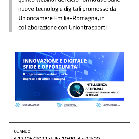
nuove tecnologie digitali promosso da
Unioncamere Emilia-Romagna, in
collaborazione con Uniontrasporti
https://www.mo.camcom.it/promozione/iniziative-
QUANDO
e-
il
12/04/2022
dalle
10:00
alle
12:00