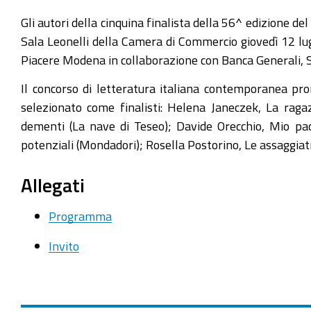
https://www.mo.camcom.it/promozione/iniziative-
Gli autori della cinquina finalista della 56^ edizione d
e-
Sala Leonelli della Camera di Commercio giovedì 12 lugl
progetti/news/incontro-
Piacere Modena in collaborazione con Banca Generali, 
con-
Il concorso di letteratura italiana contemporanea pr
i-
selezionato come finalisti: Helena Janeczek, La rag
finalisti-
dementi (La nave di Teseo); Davide Orecchio, Mio pa
del-
potenziali (Mondadori); Rosella Postorino, Le assaggiatric
premio-
campiello
Allegati
Incontro
con
Programma
i
Invito
finalisti
del
Premio
Campiello