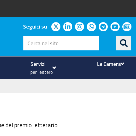
twitter
linkedin
instagram
whatsapp
telegram
youtu
ne
Seguici su
Cerca
nel
sito
Servizi
La Camera
per l'estero
ne del premio letterario