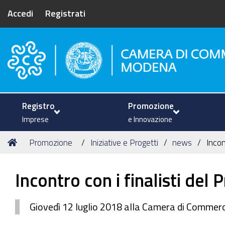
Accedi
Registrati
Camera di Commercio di Mode
Registro
Promozione
Imprese
e Innovazione
Tu
Home
Promozione
Iniziative e Progetti
news
Incon
sei
qui:
Incontro con i finalisti del
Giovedì 12 luglio 2018 alla Camera di Commercio