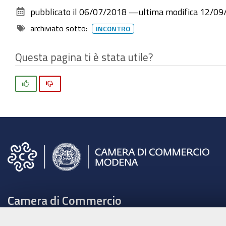
pubblicato il
06/07/2018
—
ultima modifica
12/09
2026-
08-
archiviato sotto:
INCONTRO
07T11:00:00+02:00
Questa pagina ti è stata utile?
2026-
08-
Si
No
07T12:00:00+02:00
Giovedì
12
luglio
2018
alla
Camera
di
Camera di Commercio
Commercio
l’incontro
C.F. e Partita Iva 00675070361