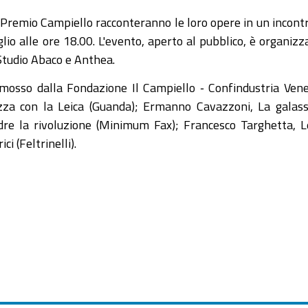
el Premio Campiello racconteranno le loro opere in un incontr
io alle ore 18.00. L'evento, aperto al pubblico, è organizz
Studio Abaco e Anthea.
omosso dalla Fondazione Il Campiello ‐ Confindustria Ven
azza con la Leica (Guanda); Ermanno Cavazzoni, La galass
dre la rivoluzione (Minimum Fax); Francesco Targhetta, L
i (Feltrinelli).