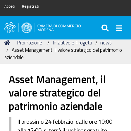
Accedi
Registrati
SEARC
Togg
Camera
di
Tu
Home
Promozione
Iniziative e Progetti
news
Commercio
sei
Asset Management, il valore strategico del patrimonio
di
qui:
aziendale
Modena
Asset Management, il
valore strategico del
patrimonio aziendale
Il prossimo 24 febbraio, dalle ore 10:00
alle 12:00, si terrà il webinar gratuito