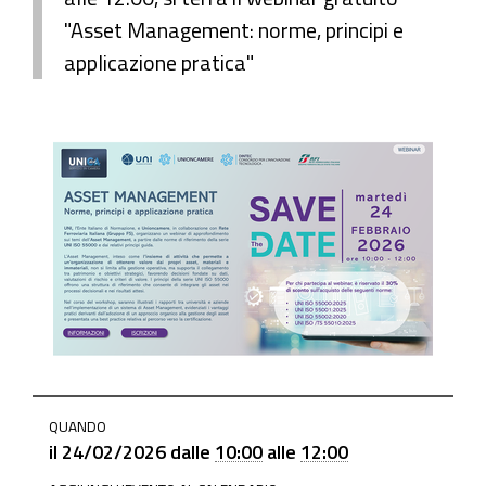
"Asset Management: norme, principi e
applicazione pratica"
https://www.mo.camcom.it/promozione/iniziative-
QUANDO
e-
il
24/02/2026
dalle
10:00
alle
12:00
progetti/news/asset-