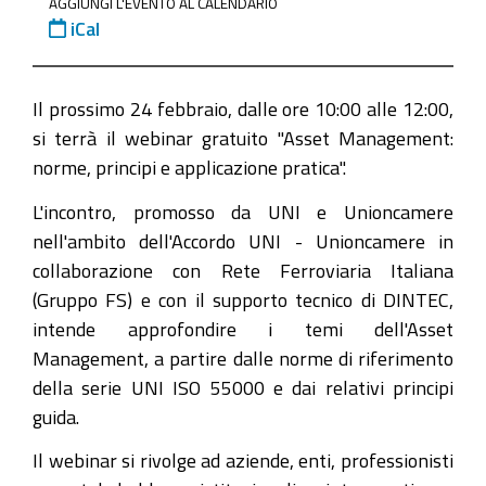
AGGIUNGI L'EVENTO AL CALENDARIO
management-
iCal
il-
valore-
strategico-
Il prossimo 24 febbraio, dalle ore 10:00 alle 12:00,
del-
si terrà il webinar gratuito "Asset Management:
patrimonio-
norme, principi e applicazione pratica".
aziendale
L'incontro, promosso da UNI e Unioncamere
Asset
nell'ambito dell'Accordo UNI - Unioncamere in
Management,
collaborazione con Rete Ferroviaria Italiana
il
(Gruppo FS) e con il supporto tecnico di DINTEC,
valore
intende approfondire i temi dell'Asset
strategico
Management, a partire dalle norme di riferimento
del
della serie UNI ISO 55000 e dai relativi principi
patrimonio
guida.
aziendale
Il webinar si rivolge ad aziende, enti, professionisti
2026-