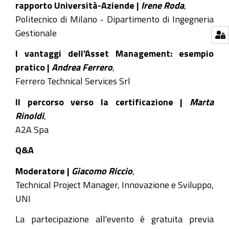
il
rapporto Università-Aziende |
Irene Roda
,
webinar
Politecnico di Milano - Dipartimento di Ingegneria
gratuito
Gestionale
"Asset
I vantaggi dell'Asset Management: esempio
Management:
pratico |
Andrea Ferrero
,
norme,
Ferrero Technical Services Srl
principi
e
Il percorso verso la certificazione |
Marta
applicazione
Rinoldi
,
pratica"
A2A Spa
Q&A
Moderatore |
Giacomo Riccio
,
Technical Project Manager, Innovazione e Sviluppo,
UNI
La partecipazione all'evento è gratuita previa