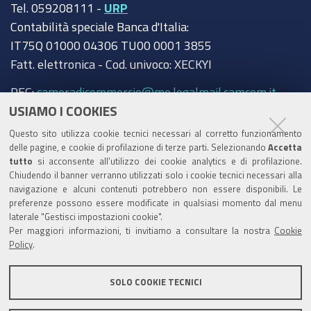
Tel. 059208111 -
URP
Contabilità speciale Banca d'Italia:
IT75Q 01000 04306 TU00 0001 3855
Fatt. elettronica - Cod. univoco: XECKYI
PEC:
cameradicommercio@mo.legalmail.camcom.it
USIAMO I COOKIES
Trasparenza
Questo sito utilizza cookie tecnici necessari al corretto funzionamento
Amministrazione trasparente
delle pagine, e cookie di profilazione di terze parti. Selezionando
Accetta
tutto
si acconsente all’utilizzo dei cookie analytics e di profilazione.
Albo Camerale
Chiudendo il banner verranno utilizzati solo i cookie tecnici necessari alla
navigazione e alcuni contenuti potrebbero non essere disponibili. Le
Pubblicità Legale
preferenze possono essere modificate in qualsiasi momento dal menu
laterale "Gestisci impostazioni cookie".
Area riservata Amministratori
Per maggiori informazioni, ti invitiamo a consultare la nostra
Cookie
Policy
.
Accesso riservato agli Amministratori dell'ente
SOLO COOKIE TECNICI