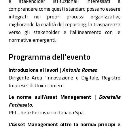
e stakeholder istituzionali interessati a
02-
comprendere come questi standard possano essere
24T10:00:00+01:00
integrati nei propri processi organizzativi,
2026-
migliorando la qualità del reporting, la trasparenza
02-
verso gli stakeholder e l'allineamento con le
24T12:00:00+01:00
normative emergenti.
Il
prossimo
Programma dell'evento
24
febbraio,
Introduzione ai lavori |
Antonio Romeo
,
dalle
Dirigente Area "Innovazione e Digitale, Registro
ore
Imprese" di Unioncamere
10:00
Le norme sull'Asset Management |
Donatella
alle
Fochesato
,
12:00,
RFI - Rete Ferroviaria Italiana Spa
si
terrà
L'Asset Management oltre la norma: principi e