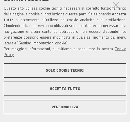
Trasparenza
Questo sito utilizza cookie tecnici necessari al corretto funzionamento
Amministrazione trasparente
delle pagine, e cookie di profilazione di terze parti. Selezionando
Accetta
tutto
si acconsente all’utilizzo dei cookie analytics e di profilazione.
Albo Camerale
Chiudendo il banner verranno utilizzati solo i cookie tecnici necessari alla
navigazione e alcuni contenuti potrebbero non essere disponibili. Le
Pubblicità Legale
preferenze possono essere modificate in qualsiasi momento dal menu
laterale "Gestisci impostazioni cookie".
Area riservata Amministratori
Per maggiori informazioni, ti invitiamo a consultare la nostra
Cookie
Policy
.
Accesso riservato agli Amministratori dell'ente
SOLO COOKIE TECNICI
ACCETTA TUTTO
Informativa generale
Informative privacy
Accessibilità
Note legali
PERSONALIZZA
Informativa estesa sui cookie
Social media policy