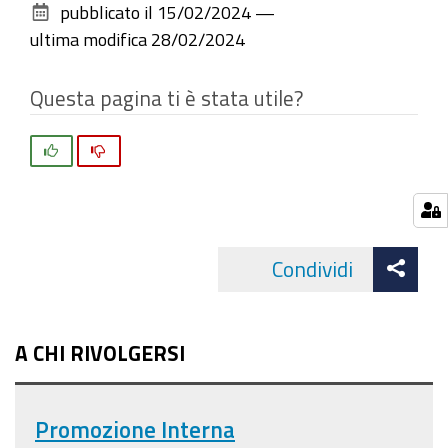
pubblicato il
15/02/2024
—
documento
ultima modifica
28/02/2024
Questa pagina ti è stata utile?
Si
No
Att
Condividi
Facebo
cond
A CHI RIVOLGERSI
Promozione Interna