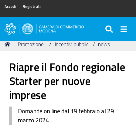
Accedi
Registrati
SEARC
Togg
Camera
di
Tu
Home
Promozione
Incentivi pubblici
news
Commercio
sei
di
qui:
Modena
Riapre il Fondo regionale
Starter per nuove
imprese
Domande on line dal 19 febbraio al 29
marzo 2024