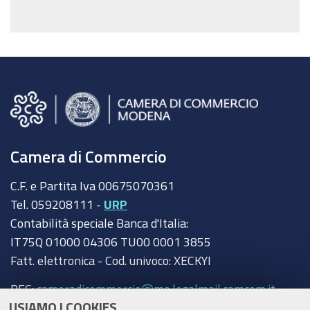
Camera di Commercio
C.F. e Partita Iva 00675070361
Tel. 059208111 -
URP
Contabilità speciale Banca d'Italia:
IT75Q 01000 04306 TU00 0001 3855
Fatt. elettronica - Cod. univoco: XECKYI
PEC:
cameradicommercio@mo.legalmail.camcom.it
USIAMO I COOKIES