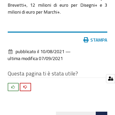
Brevetti+, 12 milioni di euro per Disegni+ e 3
milioni di euro per Marchi+.
Azioni
STAMPA
sul
pubblicato il
10/08/2021
—
documento
ultima modifica
07/09/2021
Questa pagina ti è stata utile?
Si
No
Att