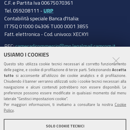
C.F. e Partita Iva 00675070361
Tel. 059208111 -
URP
Contabilità speciale Banca d'Italia:
IT75Q 01000 04306 TU00 0001 3855
Fatt. elettronica - Cod. univoco: XECKYI
PEC:
cameradicommercio@mo.legalmail.camcom.it
USIAMO I COOKIES
Trasparenza
Questo sito utilizza cookie tecnici necessari al corretto funzionamento
Amministrazione trasparente
delle pagine, e cookie di profilazione di terze parti. Selezionando
Accetta
tutto
si acconsente all’utilizzo dei cookie analytics e di profilazione.
Albo Camerale
Chiudendo il banner verranno utilizzati solo i cookie tecnici necessari alla
navigazione e alcuni contenuti potrebbero non essere disponibili. Le
Pubblicità Legale
preferenze possono essere modificate in qualsiasi momento dal menu
laterale "Gestisci impostazioni cookie".
Area riservata Amministratori
Per maggiori informazioni, ti invitiamo a consultare la nostra
Cookie
Policy
.
Accesso riservato agli Amministratori dell'ente
SOLO COOKIE TECNICI