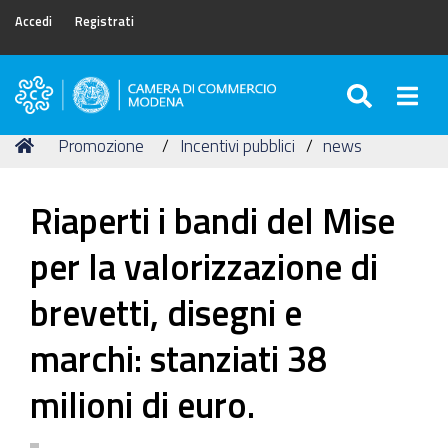
Accedi
Registrati
SEARC
Togg
Camera
di
Tu
Home
Promozione
Incentivi pubblici
news
Commercio
sei
di
qui:
Modena
Riaperti i bandi del Mise
per la valorizzazione di
brevetti, disegni e
marchi: stanziati 38
milioni di euro.