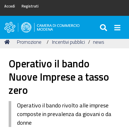
Accedi
Registrati
SEARC
Togg
Camera
di
Tu
Home
Promozione
Incentivi pubblici
news
Commercio
sei
di
qui:
Modena
Operativo il bando
Nuove Imprese a tasso
zero
Operativo il bando rivolto alle imprese
composte in prevalenza da giovani o da
donne