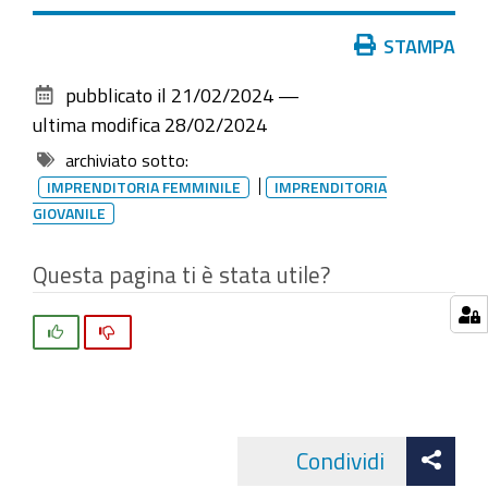
Azioni
STAMPA
sul
pubblicato il
21/02/2024
—
documento
ultima modifica
28/02/2024
archiviato sotto:
IMPRENDITORIA FEMMINILE
IMPRENDITORIA
GIOVANILE
Questa pagina ti è stata utile?
Si
No
Att
Condividi
Facebo
cond