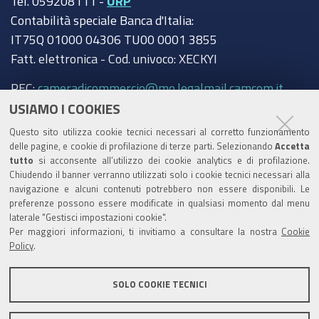
Tel. 059208111 -
URP
Contabilità speciale Banca d'Italia:
IT75Q 01000 04306 TU00 0001 3855
Fatt. elettronica - Cod. univoco: XECKYI
PEC:
cameradicommercio@mo.legalmail.camcom.it
USIAMO I COOKIES
Trasparenza
Questo sito utilizza cookie tecnici necessari al corretto funzionamento
Amministrazione trasparente
delle pagine, e cookie di profilazione di terze parti. Selezionando
Accetta
tutto
si acconsente all’utilizzo dei cookie analytics e di profilazione.
Albo Camerale
Chiudendo il banner verranno utilizzati solo i cookie tecnici necessari alla
navigazione e alcuni contenuti potrebbero non essere disponibili. Le
Pubblicità Legale
preferenze possono essere modificate in qualsiasi momento dal menu
laterale "Gestisci impostazioni cookie".
Area riservata Amministratori
Per maggiori informazioni, ti invitiamo a consultare la nostra
Cookie
Policy
.
Accesso riservato agli Amministratori dell'ente
SOLO COOKIE TECNICI