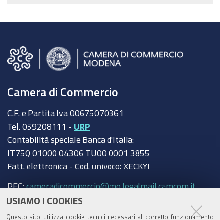
Camera di Commercio
C.F. e Partita Iva 00675070361
Tel. 059208111 -
URP
Contabilità speciale Banca d'Italia:
IT75Q 01000 04306 TU00 0001 3855
Fatt. elettronica - Cod. univoco: XECKYI
PEC:
cameradicommercio@mo.legalmail.camcom.it
USIAMO I COOKIES
Trasparenza
Questo sito utilizza cookie tecnici necessari al corretto funzionamento