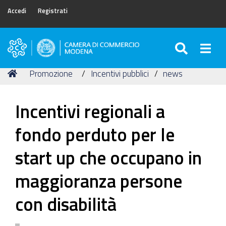
Accedi
Registrati
SEARC
Togg
Camera
di
Tu
Home
Promozione
Incentivi pubblici
news
Commercio
sei
di
qui:
Modena
Incentivi regionali a
fondo perduto per le
start up che occupano in
maggioranza persone
con disabilità