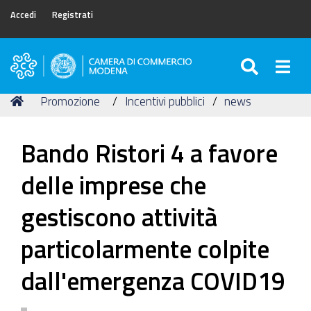
Accedi
Registrati
SEARC
Togg
Camera
di
Tu
Home
Promozione
Incentivi pubblici
news
Commercio
sei
di
qui:
Modena
Bando Ristori 4 a favore
delle imprese che
gestiscono attività
particolarmente colpite
dall'emergenza COVID19