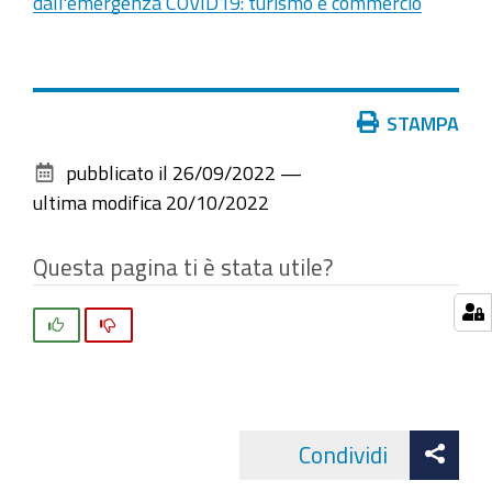
dall'emergenza COVID19: turismo e commercio
Azioni
STAMPA
sul
pubblicato il
26/09/2022
—
documento
ultima modifica
20/10/2022
Questa pagina ti è stata utile?
Si
No
Att
Condividi
Facebo
cond