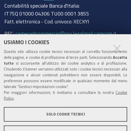
Contabilità speciale Banca d'Italia:
IT75Q 01000 04306 TU00 0001 3855
Fatt. elettronica - Cod. univoco: XECKYI
PEC:
cameradicommercio@mo.legalmail.camcom.it
USIAMO I COOKIES
Trasparenza
Questo sito utilizza cookie tecnici necessari al corretto funzionamento
Amministrazione trasparente
delle pagine, e cookie di profilazione di terze parti. Selezionando
Accetta
tutto
si acconsente all’utilizzo dei cookie analytics e di profilazione.
Albo Camerale
Chiudendo il banner verranno utilizzati solo i cookie tecnici necessari alla
navigazione e alcuni contenuti potrebbero non essere disponibili. Le
Pubblicità Legale
preferenze possono essere modificate in qualsiasi momento dal menu
laterale "Gestisci impostazioni cookie".
Area riservata Amministratori
Per maggiori informazioni, ti invitiamo a consultare la nostra
Cookie
Policy
.
Accesso riservato agli Amministratori dell'ente
SOLO COOKIE TECNICI