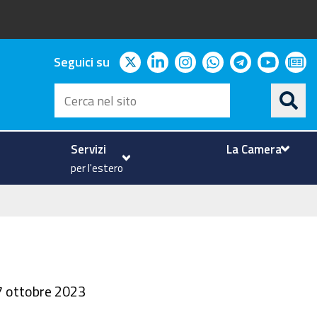
twitter
linkedin
instagram
whatsapp
telegram
youtu
ne
Seguici su
Cerca
nel
sito
Servizi
La Camera
per l'estero
27 ottobre 2023