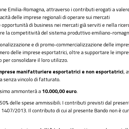
e Emilia-Romagna, attraverso i contributi erogati a valere
cità delle imprese regionali di operare sui mercati
 opportunità di business nei mercati già serviti e nella ricer
are la competitività del sistema produttivo emiliano-romagn
azionalizzazione e di promo-commercializzazione delle impre
mero delle imprese esportatrici, oltre a supportare le impre
 per consolidare il loro utilizzo.
imprese manifatturiere esportatrici e non esportatrici
, 
 senza vincolo di fatturato.
assimo ammonterà a
10.000,00 euro
.
50% delle spese ammissibili. I contributi previsti dal pres
 1407/2013. Il contributo di cui al presente Bando non è cumu