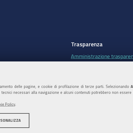
Trasparenza
Amministrazione traspare
Albo Camerale
Pubblicità Legale
namento delle pagine, e cookie di profilazione di terze parti. Selezionando
A
Area riservata Amminist
ie tecnici necessari alla navigazione e alcuni contenuti potrebbero non essere
Accesso riservato agli Ammi
ie Policy
.
RSONALIZZA