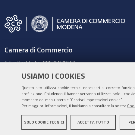
Camera di Commercio
C.F. e Partita Iva 00675070361
Tel. 059208111 -
URP
USIAMO I COOKIES
Contabilità speciale Banca d'Italia:
IT75Q 01000 04306 TU00 0001 3855
Questo sito utilizza cookie tecnici necessari al corretto funzio
profilazione. Chiudendo il banner verranno utilizzati solo i cook
Fatt. elettronica - Cod. univoco: XECKYI
momento dal menu laterale "Gestisci impostazioni cookie".
Per maggiori informazioni, ti invitiamo a consultare la nostra
Cook
PEC:
cameradicommercio@mo.legalmail.camcom.it
SOLO COOKIE TECNICI
ACCETTA TUTTO
PE