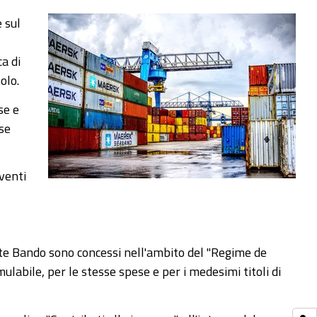
 sul
ca di
olo.
se e
se
aventi
ente Bando sono concessi nell'ambito del "Regime de
labile, per le stesse spese e per i medesimi titoli di