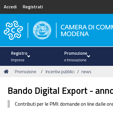
Accedi
Registrati
Camera di Commercio di Mode
Registro
Promozione
Imprese
e Innovazione
Tu
Home
Promozione
Incentivi pubblici
news
sei
qui:
Bando Digital Export - ann
Contributi per le PMI: domande on line dalle or