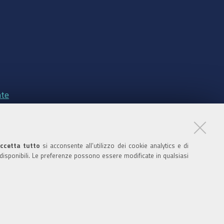
nte
ccetta tutto
si acconsente all’utilizzo dei cookie analytics e di
ratori
 disponibili. Le preferenze possono essere modificate in qualsiasi
nistratori dell'ente