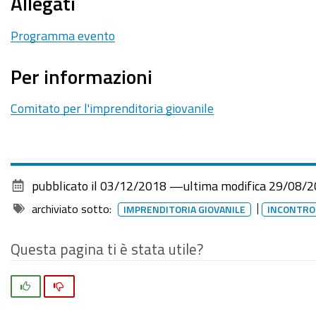
Allegati
Il
Comitato
Programma evento
per
l'imprenditoria
Per informazioni
giovanile
presenta
Comitato per l'imprenditoria giovanile
il
programma
attività
del
pubblicato il
03/12/2018
—
ultima modifica
29/08/2
2019,
archiviato sotto:
IMPRENDITORIA GIOVANILE
INCONTRO
i
giovani
Questa pagina ti è stata utile?
imprenditori
sono
Si
No
invitati
a