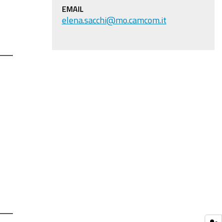
EMAIL
elena.sacchi@mo.camcom.it