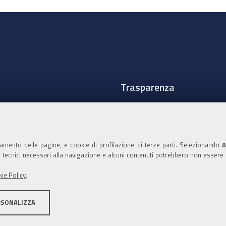
Trasparenza
Amministrazione traspare
Albo Camerale
namento delle pagine, e cookie di profilazione di terze parti. Selezionando
A
Pubblicità Legale
ie tecnici necessari alla navigazione e alcuni contenuti potrebbero non essere
Area riservata Amminist
ie Policy
.
Accesso riservato agli Ammi
RSONALIZZA