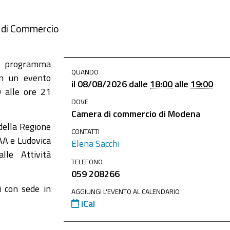
a di Commercio
 il programma
QUANDO
in un evento
il
08/08/2026
dalle
18:00
alle
19:00
9 alle ore 21
DOVE
Camera di commercio di Modena
della Regione
CONTATTI
AA e Ludovica
Elena Sacchi
le Attività
TELEFONO
059 208266
i con sede in
AGGIUNGI L'EVENTO AL CALENDARIO
iCal