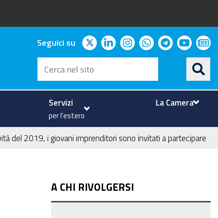
twitter
linkedin
instagram
whatsapp
telegram
youtu
ne
Seguici su
Cerca
nel
sito
Servizi
La Camera
per l'estero
ità del 2019, i giovani imprenditori sono invitati a partecipare
A CHI RIVOLGERSI