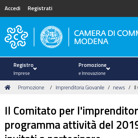
Accedi
Registrati
Camera di Commercio di Mode
Registro
Promozione
Imprese
e Innovazione
Tu
Home
Promozione
Imprenditoria Giovanile
news
I
sei
qui:
Il Comitato per l'imprenditor
programma attività del 2019,