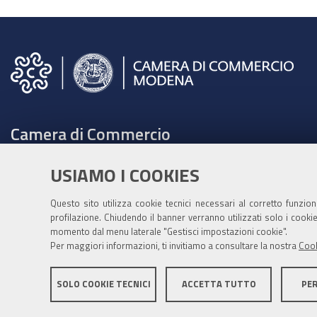
partecipare
2026-
08-
08T18:00:00+02:00
2026-
08-
Camera di Commercio
08T19:00:00+02:00
Lunedì
C.F. e Partita Iva 00675070361
USIAMO I COOKIES
17
Tel. 059208111 -
URP
dicembre,
Contabilità speciale Banca d'Italia:
Questo sito utilizza cookie tecnici necessari al corretto funzio
ore
profilazione. Chiudendo il banner verranno utilizzati solo i cook
IT75Q 01000 04306 TU00 0001 3855
momento dal menu laterale "Gestisci impostazioni cookie".
19,00,
Fatt. elettronica - Cod. univoco: XECKYI
Per maggiori informazioni, ti invitiamo a consultare la nostra
Cook
presso
PEC:
cameradicommercio@mo.legalmail.camcom.it
la
SOLO COOKIE TECNICI
ACCETTA TUTTO
PE
Camera
di