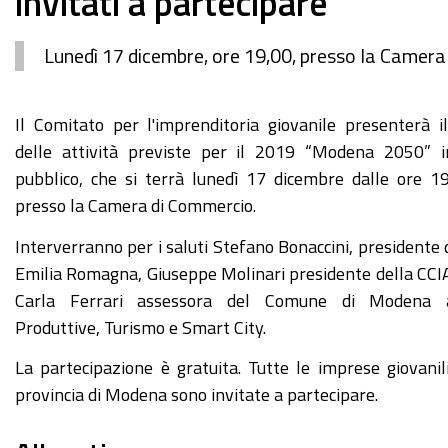
invitati a partecipare
Lunedì 17 dicembre, ore 19,00, presso la Camer
https://www.mo.camcom.it/promozione/imprenditoria-
Il Comitato per l'imprenditoria giovanile presenterà
giovanile/news/il-
delle attività previste per il 2019 “Modena 2050” 
comitato-
pubblico, che si terrà lunedì 17 dicembre dalle ore 1
per-
presso la Camera di Commercio.
limprenditoria-
Interverranno per i saluti Stefano Bonaccini, presidente 
giovanile-
Emilia Romagna, Giuseppe Molinari presidente della CCI
presenta-
Carla Ferrari assessora del Comune di Modena al
il-
Produttive, Turismo e Smart City.
programma-
attivita-
La partecipazione è gratuita. Tutte le imprese giovanil
del-
provincia di Modena sono invitate a partecipare.
2019