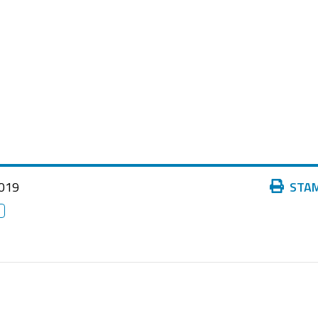
Azioni
019
STA
sul
documento