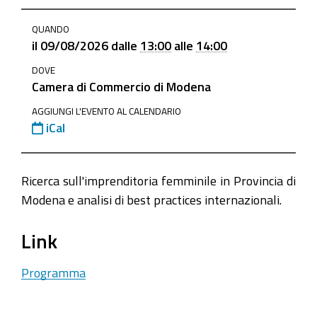
https://www.mo.camcom.it/promozione/imprenditoria-
QUANDO
femminile/news-
il
09/08/2026
dalle
13:00
alle
14:00
imprenditoria-
DOVE
femminile/progetto-
Camera di Commercio di Modena
imprendodonna-
2016
AGGIUNGI L'EVENTO AL CALENDARIO
iCal
Progetto
#ImprendoDonna
2026-
Ricerca sull'imprenditoria femminile in Provincia di
08-
Modena e analisi di best practices internazionali.
09T13:00:00+02:00
Link
2026-
08-
Programma
09T14:00:00+02:00
Presentazione: