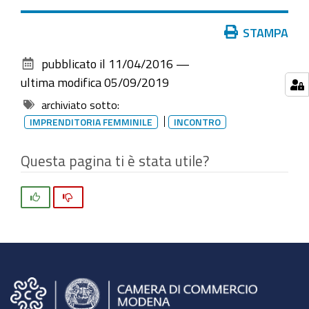
Mercoledì
20
Azioni
STAMPA
aprile
sul
2016,
pubblicato il
11/04/2016
—
documento
ore
ultima modifica
05/09/2019
15.30
archiviato sotto:
-
IMPRENDITORIA FEMMINILE
INCONTRO
Camera
di
Questa pagina ti è stata utile?
Commercio
di
Si
No
Modena