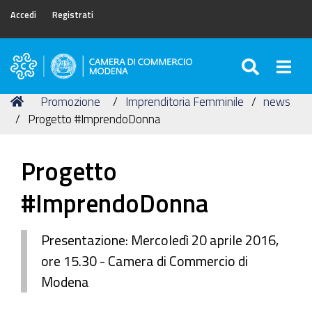
Accedi
Registrati
SEARC
Togg
Camera
di
Tu
Home
Promozione
Imprenditoria Femminile
news
Commercio
sei
Progetto #ImprendoDonna
di
qui:
Modena
Progetto
#ImprendoDonna
Presentazione: Mercoledì 20 aprile 2016,
ore 15.30 - Camera di Commercio di
Modena