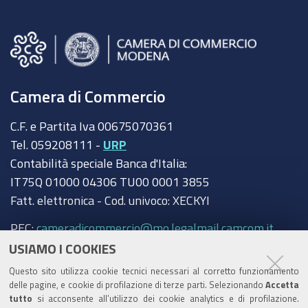
Camera di Commercio
C.F. e Partita Iva 00675070361
Tel. 059208111 -
URP
Contabilità speciale Banca d'Italia:
IT75Q 01000 04306 TU00 0001 3855
Fatt. elettronica - Cod. univoco: XECKYI
PEC:
cameradicommercio@mo.legalmail.camcom.it
USIAMO I COOKIES
Trasparenza
Questo sito utilizza cookie tecnici necessari al corretto funzionamento
Amministrazione trasparente
delle pagine, e cookie di profilazione di terze parti. Selezionando
Accetta
tutto
si acconsente all’utilizzo dei cookie analytics e di profilazione.