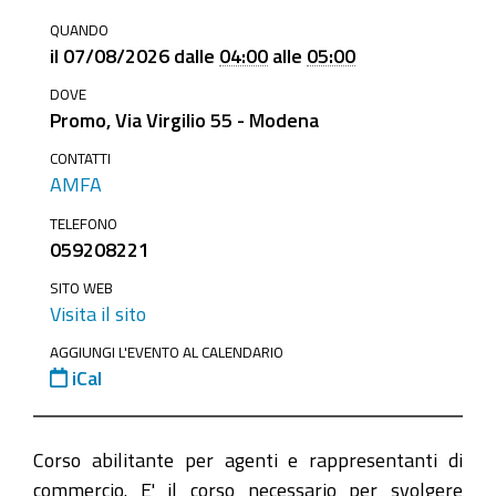
https://www.mo.camcom.it/promozione/formazione/ne
QUANDO
preparatorio-
il
07/08/2026
dalle
04:00
alle
05:00
allesame-
DOVE
per-
Promo, Via Virgilio 55 - Modena
agenti-
e-
CONTATTI
AMFA
rappresentanti-
di-
TELEFONO
059208221
commercio
Corso
SITO WEB
Visita il sito
Agenti
e
AGGIUNGI L'EVENTO AL CALENDARIO
iCal
Rappresentanti
di
commercio
Corso abilitante per agenti e rappresentanti di
2026-
commercio. E' il corso necessario per svolgere