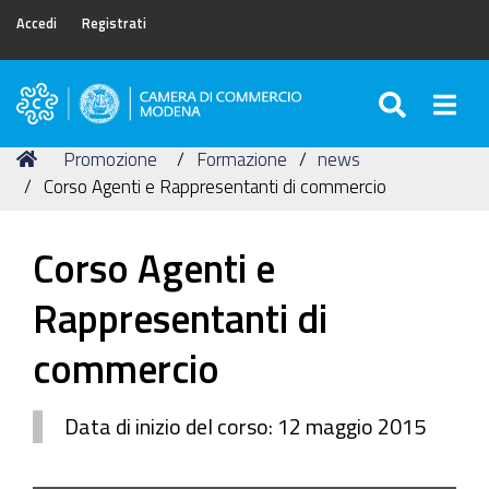
Accedi
Registrati
SEARC
Togg
Camera
di
Tu
Home
Promozione
Formazione
news
Commercio
sei
Corso Agenti e Rappresentanti di commercio
di
qui:
Modena
Corso Agenti e
Rappresentanti di
commercio
Data di inizio del corso: 12 maggio 2015