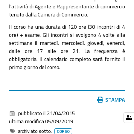
08-
l'attività di Agente e Rappresentante di commercio
07T04:00:00+02:00
tenuto dalla Camera di Commercio.
2026-
Il corso ha una durata di 120 ore (30 incontri di 4
08-
ore) + esame. Gli incontri si svolgono 4 volte alla
07T05:00:00+02:00
settimana il martedì, mercoledì, giovedì, venerdì,
Data
dalle ore 17 alle ore 21. La frequenza è
di
obbligatoria. Il calendario completo sarà fornito il
inizio
primo giorno del corso.
del
corso:
12
maggio
Azioni
STAMPA
2015
sul
pubblicato il
21/04/2015
—
documento
ultima modifica
05/09/2019
archiviato sotto:
CORSO