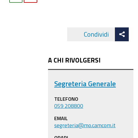
Att
Condividi
Facebo
cond
A CHI RIVOLGERSI
Segreteria Generale
TELEFONO
059 208800
EMAIL
segreteria@mo.camcom.it
ORARI