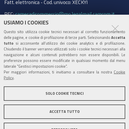
Fatt. elettronica - Cod. univoco: XECKYI
PEC:
cameradicommercio@mo.legalmail.camcom.it
USIAMO I COOKIES
Trasparenza
Questo sito utilizza cookie tecnici necessari al corretto funzionamento
Amministrazione trasparente
delle pagine, e cookie di profilazione di terze parti. Selezionando
Accetta
tutto
si acconsente all’utilizzo dei cookie analytics e di profilazione.
Albo Camerale
Chiudendo il banner verranno utilizzati solo i cookie tecnici necessari alla
navigazione e alcuni contenuti potrebbero non essere disponibili. Le
Pubblicità Legale
preferenze possono essere modificate in qualsiasi momento dal menu
laterale "Gestisci impostazioni cookie".
Area riservata Amministratori
Per maggiori informazioni, ti invitiamo a consultare la nostra
Cookie
Policy
.
Accesso riservato agli Amministratori dell'ente
SOLO COOKIE TECNICI
ACCETTA TUTTO
Informativa generale
Informative privacy
Accessibilità
Note legali