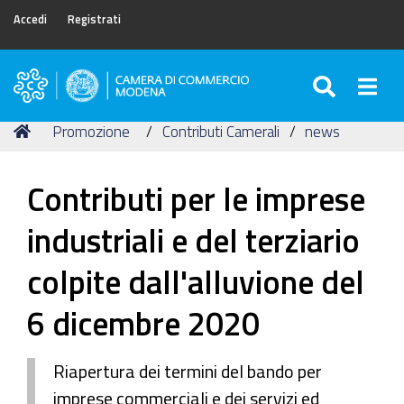
Accedi
Registrati
SEARC
Togg
Camera
di
Tu
Home
Promozione
Contributi Camerali
news
Commercio
sei
di
qui:
Modena
Contributi per le imprese
industriali e del terziario
colpite dall'alluvione del
6 dicembre 2020
Riapertura dei termini del bando per
imprese commerciali e dei servizi ed