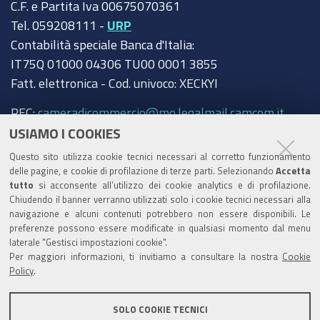
C.F. e Partita Iva 00675070361
Tel. 059208111 -
URP
Contabilità speciale Banca d'Italia:
IT75Q 01000 04306 TU00 0001 3855
Fatt. elettronica - Cod. univoco: XECKYI
PEC:
cameradicommercio@mo.legalmail.camcom.it
USIAMO I COOKIES
Trasparenza
Questo sito utilizza cookie tecnici necessari al corretto funzionamento
Amministrazione trasparente
delle pagine, e cookie di profilazione di terze parti. Selezionando
Accetta
tutto
si acconsente all’utilizzo dei cookie analytics e di profilazione.
Albo Camerale
Chiudendo il banner verranno utilizzati solo i cookie tecnici necessari alla
navigazione e alcuni contenuti potrebbero non essere disponibili. Le
Pubblicità Legale
preferenze possono essere modificate in qualsiasi momento dal menu
laterale "Gestisci impostazioni cookie".
Area riservata Amministratori
Per maggiori informazioni, ti invitiamo a consultare la nostra
Cookie
Policy
.
Accesso riservato agli Amministratori dell'ente
SOLO COOKIE TECNICI