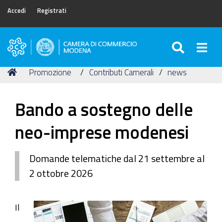
Accedi
Registrati
SEARC
Togg
Camera
di
Tu
Home
Promozione
Contributi Camerali
news
Commercio
sei
di
qui:
Modena
Bando a sostegno delle
neo-imprese modenesi
Domande telematiche dal 21 settembre al
2 ottobre 2026
Il