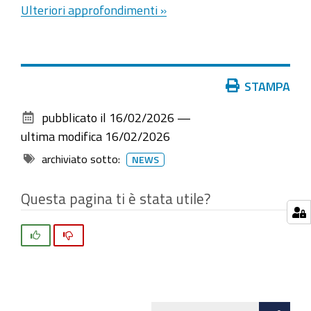
Ulteriori approfondimenti »
Azioni
STAMPA
sul
pubblicato il
16/02/2026
—
documento
ultima modifica
16/02/2026
archiviato sotto:
NEWS
Questa pagina ti è stata utile?
Si
No
Att